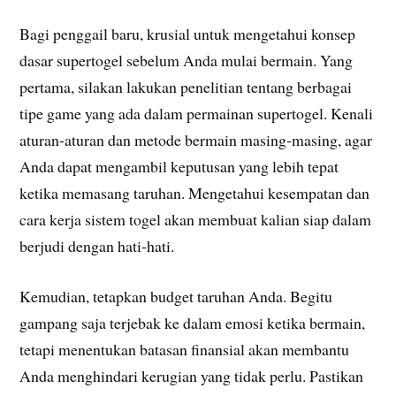
Bagi penggail baru, krusial untuk mengetahui konsep
dasar supertogel sebelum Anda mulai bermain. Yang
pertama, silakan lakukan penelitian tentang berbagai
tipe game yang ada dalam permainan supertogel. Kenali
aturan-aturan dan metode bermain masing-masing, agar
Anda dapat mengambil keputusan yang lebih tepat
ketika memasang taruhan. Mengetahui kesempatan dan
cara kerja sistem togel akan membuat kalian siap dalam
berjudi dengan hati-hati.
Kemudian, tetapkan budget taruhan Anda. Begitu
gampang saja terjebak ke dalam emosi ketika bermain,
tetapi menentukan batasan finansial akan membantu
Anda menghindari kerugian yang tidak perlu. Pastikan