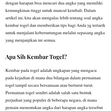
dengan harapan bisa mencari dua angka yang memiliki
kemungkinan tinggi untuk muncul kembali. Dalam
artikel ini, kita akan mengulas lebih tentang soal angka
kembar togel dan memberikan tips bagi Anda yg tertarik
untuk menjalani keberuntungan melalui sepasang angka
yang menjanjikan ini semua.
Apa Sih Kembar Togel?
Kembar pada togel adalah ungkapan yang mengacu
pada kejadian di mana dua bilangan dalam permainan
togel tampil secara bersamaan atau berturut-turut.
Permainan togel sendiri adalah salah satu bentuk
perjudian yang populer di beberapa negara, di mana
pemain menentukan angka dari harapan angka tersebut