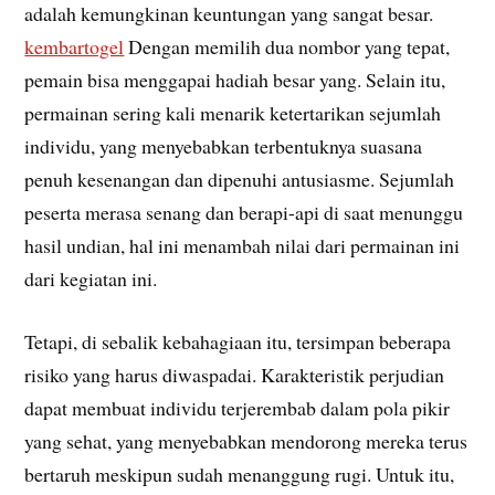
adalah kemungkinan keuntungan yang sangat besar.
kembartogel
Dengan memilih dua nombor yang tepat,
pemain bisa menggapai hadiah besar yang. Selain itu,
permainan sering kali menarik ketertarikan sejumlah
individu, yang menyebabkan terbentuknya suasana
penuh kesenangan dan dipenuhi antusiasme. Sejumlah
peserta merasa senang dan berapi-api di saat menunggu
hasil undian, hal ini menambah nilai dari permainan ini
dari kegiatan ini.
Tetapi, di sebalik kebahagiaan itu, tersimpan beberapa
risiko yang harus diwaspadai. Karakteristik perjudian
dapat membuat individu terjerembab dalam pola pikir
yang sehat, yang menyebabkan mendorong mereka terus
bertaruh meskipun sudah menanggung rugi. Untuk itu,