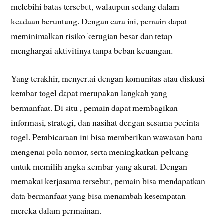
melebihi batas tersebut, walaupun sedang dalam
keadaan beruntung. Dengan cara ini, pemain dapat
meminimalkan risiko kerugian besar dan tetap
menghargai aktivitinya tanpa beban keuangan.
Yang terakhir, menyertai dengan komunitas atau diskusi
kembar togel dapat merupakan langkah yang
bermanfaat. Di situ , pemain dapat membagikan
informasi, strategi, dan nasihat dengan sesama pecinta
togel. Pembicaraan ini bisa memberikan wawasan baru
mengenai pola nomor, serta meningkatkan peluang
untuk memilih angka kembar yang akurat. Dengan
memakai kerjasama tersebut, pemain bisa mendapatkan
data bermanfaat yang bisa menambah kesempatan
mereka dalam permainan.