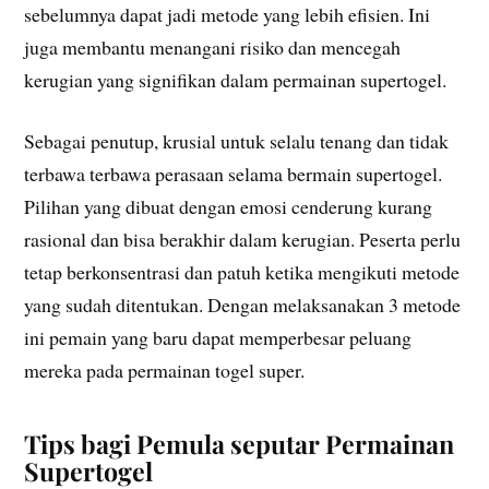
sebelumnya dapat jadi metode yang lebih efisien. Ini
juga membantu menangani risiko dan mencegah
kerugian yang signifikan dalam permainan supertogel.
Sebagai penutup, krusial untuk selalu tenang dan tidak
terbawa terbawa perasaan selama bermain supertogel.
Pilihan yang dibuat dengan emosi cenderung kurang
rasional dan bisa berakhir dalam kerugian. Peserta perlu
tetap berkonsentrasi dan patuh ketika mengikuti metode
yang sudah ditentukan. Dengan melaksanakan 3 metode
ini pemain yang baru dapat memperbesar peluang
mereka pada permainan togel super.
Tips bagi Pemula seputar Permainan
Supertogel