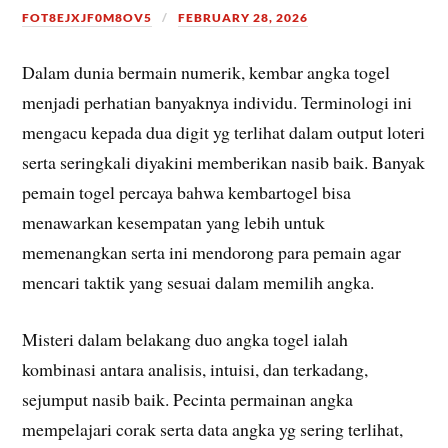
FOT8EJXJF0M8OV5
FEBRUARY 28, 2026
Dalam dunia bermain numerik, kembar angka togel
menjadi perhatian banyaknya individu. Terminologi ini
mengacu kepada dua digit yg terlihat dalam output loteri
serta seringkali diyakini memberikan nasib baik. Banyak
pemain togel percaya bahwa kembartogel bisa
menawarkan kesempatan yang lebih untuk
memenangkan serta ini mendorong para pemain agar
mencari taktik yang sesuai dalam memilih angka.
Misteri dalam belakang duo angka togel ialah
kombinasi antara analisis, intuisi, dan terkadang,
sejumput nasib baik. Pecinta permainan angka
mempelajari corak serta data angka yg sering terlihat,