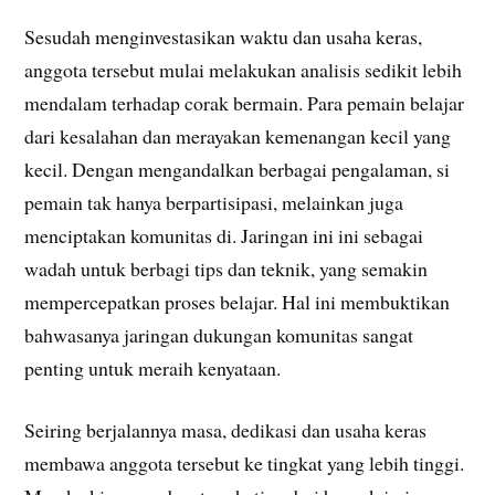
Sesudah menginvestasikan waktu dan usaha keras,
anggota tersebut mulai melakukan analisis sedikit lebih
mendalam terhadap corak bermain. Para pemain belajar
dari kesalahan dan merayakan kemenangan kecil yang
kecil. Dengan mengandalkan berbagai pengalaman, si
pemain tak hanya berpartisipasi, melainkan juga
menciptakan komunitas di. Jaringan ini ini sebagai
wadah untuk berbagi tips dan teknik, yang semakin
mempercepatkan proses belajar. Hal ini membuktikan
bahwasanya jaringan dukungan komunitas sangat
penting untuk meraih kenyataan.
Seiring berjalannya masa, dedikasi dan usaha keras
membawa anggota tersebut ke tingkat yang lebih tinggi.