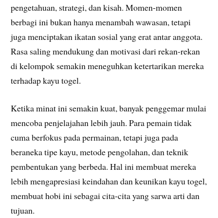
pengetahuan, strategi, dan kisah. Momen-momen
berbagi ini bukan hanya menambah wawasan, tetapi
juga menciptakan ikatan sosial yang erat antar anggota.
Rasa saling mendukung dan motivasi dari rekan-rekan
di kelompok semakin meneguhkan ketertarikan mereka
terhadap kayu togel.
Ketika minat ini semakin kuat, banyak penggemar mulai
mencoba penjelajahan lebih jauh. Para pemain tidak
cuma berfokus pada permainan, tetapi juga pada
beraneka tipe kayu, metode pengolahan, dan teknik
pembentukan yang berbeda. Hal ini membuat mereka
lebih mengapresiasi keindahan dan keunikan kayu togel,
membuat hobi ini sebagai cita-cita yang sarwa arti dan
tujuan.