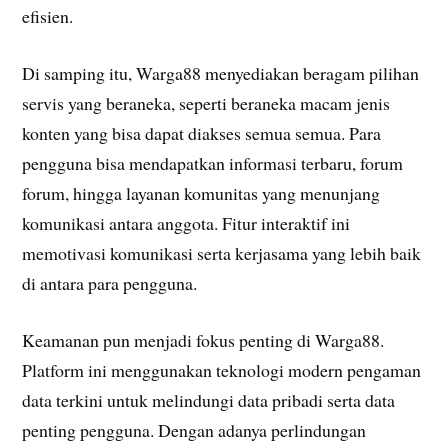
efisien.
Di samping itu, Warga88 menyediakan beragam pilihan
servis yang beraneka, seperti beraneka macam jenis
konten yang bisa dapat diakses semua semua. Para
pengguna bisa mendapatkan informasi terbaru, forum
forum, hingga layanan komunitas yang menunjang
komunikasi antara anggota. Fitur interaktif ini
memotivasi komunikasi serta kerjasama yang lebih baik
di antara para pengguna.
Keamanan pun menjadi fokus penting di Warga88.
Platform ini menggunakan teknologi modern pengaman
data terkini untuk melindungi data pribadi serta data
penting pengguna. Dengan adanya perlindungan