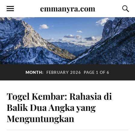
emmanyra.com
MONTH:
FEBRUARY 2026
PAGE 1 OF 6
Togel Kembar: Rahasia di
Balik Dua Angka yang
Menguntungkan