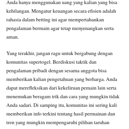
Anda hanya menggunakan uang yang kalian yang bisa
kehilangan. Mengatur keuangan secara efisien adalah
rahasia dalam betting ini agar mempertahankan
pengalaman bermain agar tetap menyenangkan serta
aman.
Yang terakhir, jangan ragu untuk bergabung dengan
komunitas supertogel. Berdiskusi taktik dan
pengalaman pribadi dengan sesama anggota bisa
memberikan kalian pengetahuan yang berharga. Anda
dapat merefleksikan dari kekeliruan pemain lain serta
menemukan beragam trik dan cara yang mungkin tidak
Anda sadari. Di samping itu, komunitas ini sering kali
memberikan info terkini tentang hasil permainan dan
tren yang mungkin mempengaruhi pilihan taruhan