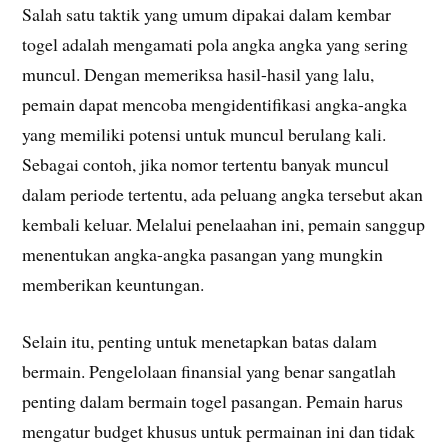
Salah satu taktik yang umum dipakai dalam kembar
togel adalah mengamati pola angka angka yang sering
muncul. Dengan memeriksa hasil-hasil yang lalu,
pemain dapat mencoba mengidentifikasi angka-angka
yang memiliki potensi untuk muncul berulang kali.
Sebagai contoh, jika nomor tertentu banyak muncul
dalam periode tertentu, ada peluang angka tersebut akan
kembali keluar. Melalui penelaahan ini, pemain sanggup
menentukan angka-angka pasangan yang mungkin
memberikan keuntungan.
Selain itu, penting untuk menetapkan batas dalam
bermain. Pengelolaan finansial yang benar sangatlah
penting dalam bermain togel pasangan. Pemain harus
mengatur budget khusus untuk permainan ini dan tidak