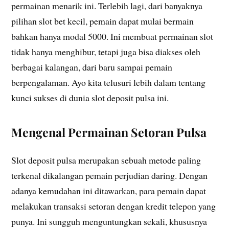
permainan menarik ini. Terlebih lagi, dari banyaknya
pilihan slot bet kecil, pemain dapat mulai bermain
bahkan hanya modal 5000. Ini membuat permainan slot
tidak hanya menghibur, tetapi juga bisa diakses oleh
berbagai kalangan, dari baru sampai pemain
berpengalaman. Ayo kita telusuri lebih dalam tentang
kunci sukses di dunia slot deposit pulsa ini.
Mengenal Permainan Setoran Pulsa
Slot deposit pulsa merupakan sebuah metode paling
terkenal dikalangan pemain perjudian daring. Dengan
adanya kemudahan ini ditawarkan, para pemain dapat
melakukan transaksi setoran dengan kredit telepon yang
punya. Ini sungguh menguntungkan sekali, khususnya