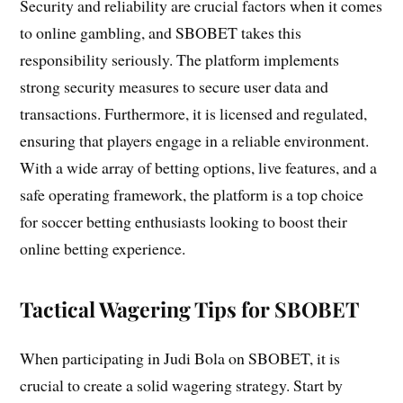
Security and reliability are crucial factors when it comes
to online gambling, and SBOBET takes this
responsibility seriously. The platform implements
strong security measures to secure user data and
transactions. Furthermore, it is licensed and regulated,
ensuring that players engage in a reliable environment.
With a wide array of betting options, live features, and a
safe operating framework, the platform is a top choice
for soccer betting enthusiasts looking to boost their
online betting experience.
Tactical Wagering Tips for SBOBET
When participating in Judi Bola on SBOBET, it is
crucial to create a solid wagering strategy. Start by