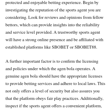
protected and enjoyable betting experience. Begin by
investigating the reputation of the sports agent you are
considering. Look for reviews and opinions from fellow
bettors, which can provide insights into the reliability
and service level provided. A trustworthy sports agent
will have a strong online presence and be affiliated with
established platforms like SBOBET or SBOBET88.
A further important factor is to confirm the licensing
and policies under which the agen bola operates. A
genuine agen bola should have the appropriate licenses
to provide betting services and adhere to local laws. This
not only offers a level of security but also assures you
that the platform obeys fair play practices. Additionally,
inspect if the sports agent offers a convenient platform,