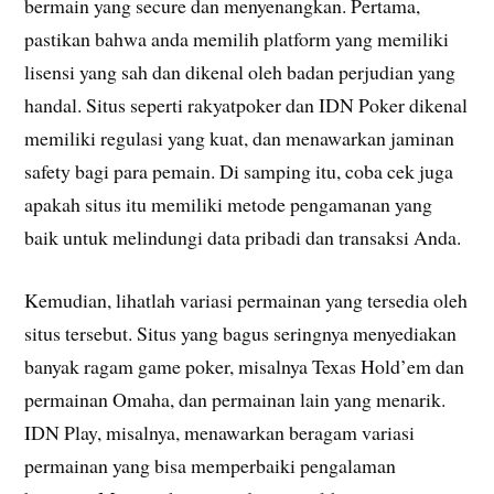
bermain yang secure dan menyenangkan. Pertama,
pastikan bahwa anda memilih platform yang memiliki
lisensi yang sah dan dikenal oleh badan perjudian yang
handal. Situs seperti rakyatpoker dan IDN Poker dikenal
memiliki regulasi yang kuat, dan menawarkan jaminan
safety bagi para pemain. Di samping itu, coba cek juga
apakah situs itu memiliki metode pengamanan yang
baik untuk melindungi data pribadi dan transaksi Anda.
Kemudian, lihatlah variasi permainan yang tersedia oleh
situs tersebut. Situs yang bagus seringnya menyediakan
banyak ragam game poker, misalnya Texas Hold’em dan
permainan Omaha, dan permainan lain yang menarik.
IDN Play, misalnya, menawarkan beragam variasi
permainan yang bisa memperbaiki pengalaman