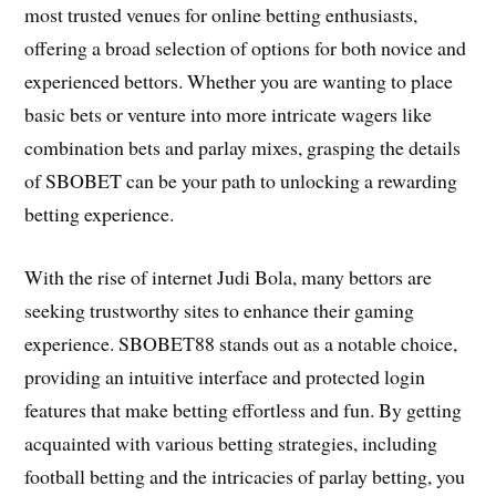
most trusted venues for online betting enthusiasts,
offering a broad selection of options for both novice and
experienced bettors. Whether you are wanting to place
basic bets or venture into more intricate wagers like
combination bets and parlay mixes, grasping the details
of SBOBET can be your path to unlocking a rewarding
betting experience.
With the rise of internet Judi Bola, many bettors are
seeking trustworthy sites to enhance their gaming
experience. SBOBET88 stands out as a notable choice,
providing an intuitive interface and protected login
features that make betting effortless and fun. By getting
acquainted with various betting strategies, including
football betting and the intricacies of parlay betting, you