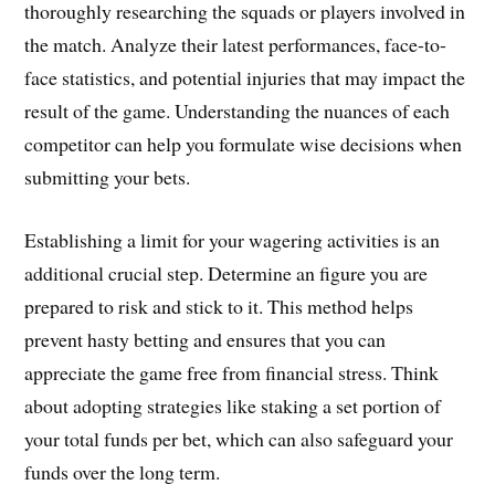
thoroughly researching the squads or players involved in
the match. Analyze their latest performances, face-to-
face statistics, and potential injuries that may impact the
result of the game. Understanding the nuances of each
competitor can help you formulate wise decisions when
submitting your bets.
Establishing a limit for your wagering activities is an
additional crucial step. Determine an figure you are
prepared to risk and stick to it. This method helps
prevent hasty betting and ensures that you can
appreciate the game free from financial stress. Think
about adopting strategies like staking a set portion of
your total funds per bet, which can also safeguard your
funds over the long term.