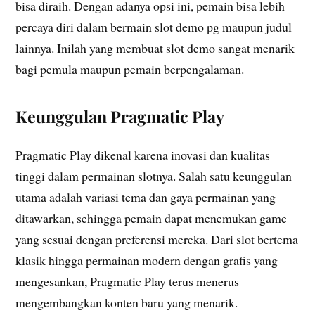
bisa diraih. Dengan adanya opsi ini, pemain bisa lebih
percaya diri dalam bermain slot demo pg maupun judul
lainnya. Inilah yang membuat slot demo sangat menarik
bagi pemula maupun pemain berpengalaman.
Keunggulan Pragmatic Play
Pragmatic Play dikenal karena inovasi dan kualitas
tinggi dalam permainan slotnya. Salah satu keunggulan
utama adalah variasi tema dan gaya permainan yang
ditawarkan, sehingga pemain dapat menemukan game
yang sesuai dengan preferensi mereka. Dari slot bertema
klasik hingga permainan modern dengan grafis yang
mengesankan, Pragmatic Play terus menerus
mengembangkan konten baru yang menarik.