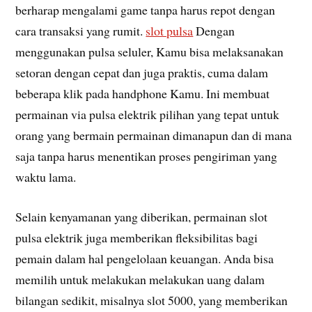
berharap mengalami game tanpa harus repot dengan
cara transaksi yang rumit.
slot pulsa
Dengan
menggunakan pulsa seluler, Kamu bisa melaksanakan
setoran dengan cepat dan juga praktis, cuma dalam
beberapa klik pada handphone Kamu. Ini membuat
permainan via pulsa elektrik pilihan yang tepat untuk
orang yang bermain permainan dimanapun dan di mana
saja tanpa harus menentikan proses pengiriman yang
waktu lama.
Selain kenyamanan yang diberikan, permainan slot
pulsa elektrik juga memberikan fleksibilitas bagi
pemain dalam hal pengelolaan keuangan. Anda bisa
memilih untuk melakukan melakukan uang dalam
bilangan sedikit, misalnya slot 5000, yang memberikan