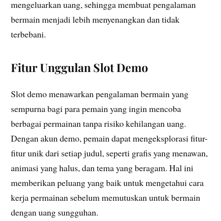
mengeluarkan uang, sehingga membuat pengalaman
bermain menjadi lebih menyenangkan dan tidak
terbebani.
Fitur Unggulan Slot Demo
Slot demo menawarkan pengalaman bermain yang
sempurna bagi para pemain yang ingin mencoba
berbagai permainan tanpa risiko kehilangan uang.
Dengan akun demo, pemain dapat mengeksplorasi fitur-
fitur unik dari setiap judul, seperti grafis yang menawan,
animasi yang halus, dan tema yang beragam. Hal ini
memberikan peluang yang baik untuk mengetahui cara
kerja permainan sebelum memutuskan untuk bermain
dengan uang sungguhan.