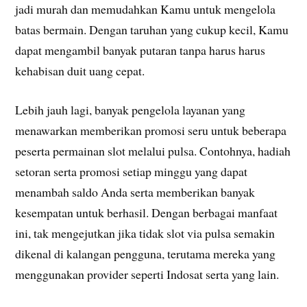
jadi murah dan memudahkan Kamu untuk mengelola
batas bermain. Dengan taruhan yang cukup kecil, Kamu
dapat mengambil banyak putaran tanpa harus harus
kehabisan duit uang cepat.
Lebih jauh lagi, banyak pengelola layanan yang
menawarkan memberikan promosi seru untuk beberapa
peserta permainan slot melalui pulsa. Contohnya, hadiah
setoran serta promosi setiap minggu yang dapat
menambah saldo Anda serta memberikan banyak
kesempatan untuk berhasil. Dengan berbagai manfaat
ini, tak mengejutkan jika tidak slot via pulsa semakin
dikenal di kalangan pengguna, terutama mereka yang
menggunakan provider seperti Indosat serta yang lain.