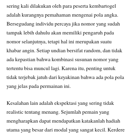
sering kali dilakukan oleh para peserta kembartogel
adalah kurangnya pemahaman mengenai pola angka.
Bersegudang individu percaya jika nomor yang sudah
tampak lebih dahulu akan memiliki pengaruh pada
nomor selanjutnya, tetapi hal ini merupakan suatu
khabar angin. Setiap undian bersifat random, dan tidak
ada kepastian bahwa kombinasi susunan nomor yang
tertentu bisa muncul lagi. Karena itu, penting untuk
tidak terjebak jatuh dari keyakinan bahwa ada pola pola
yang jelas pada permainan ini.
Kesalahan lain adalah ekspektasi yang sering tidak
realistic tentang menang. Sejumlah pemain yang
mengharapkan dapat mendapatkan katakanlah hadiah
utama yang besar dari modal yang sangat kecil. Kerdere