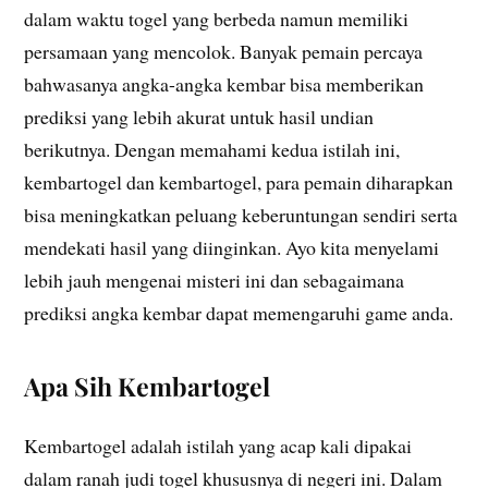
dalam waktu togel yang berbeda namun memiliki
persamaan yang mencolok. Banyak pemain percaya
bahwasanya angka-angka kembar bisa memberikan
prediksi yang lebih akurat untuk hasil undian
berikutnya. Dengan memahami kedua istilah ini,
kembartogel dan kembartogel, para pemain diharapkan
bisa meningkatkan peluang keberuntungan sendiri serta
mendekati hasil yang diinginkan. Ayo kita menyelami
lebih jauh mengenai misteri ini dan sebagaimana
prediksi angka kembar dapat memengaruhi game anda.
Apa Sih Kembartogel
Kembartogel adalah istilah yang acap kali dipakai
dalam ranah judi togel khususnya di negeri ini. Dalam