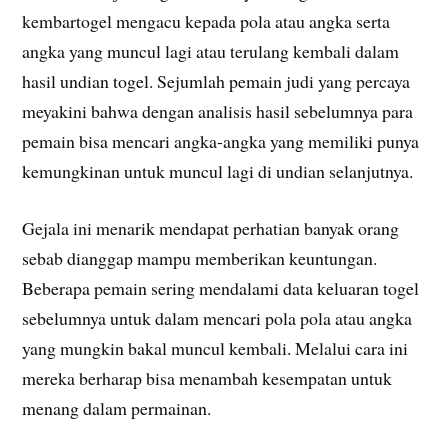
kembartogel mengacu kepada pola atau angka serta
angka yang muncul lagi atau terulang kembali dalam
hasil undian togel. Sejumlah pemain judi yang percaya
meyakini bahwa dengan analisis hasil sebelumnya para
pemain bisa mencari angka-angka yang memiliki punya
kemungkinan untuk muncul lagi di undian selanjutnya.
Gejala ini menarik mendapat perhatian banyak orang
sebab dianggap mampu memberikan keuntungan.
Beberapa pemain sering mendalami data keluaran togel
sebelumnya untuk dalam mencari pola pola atau angka
yang mungkin bakal muncul kembali. Melalui cara ini
mereka berharap bisa menambah kesempatan untuk
menang dalam permainan.