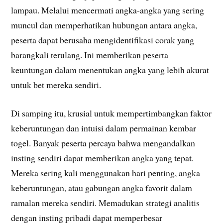
lampau. Melalui mencermati angka-angka yang sering
muncul dan memperhatikan hubungan antara angka,
peserta dapat berusaha mengidentifikasi corak yang
barangkali terulang. Ini memberikan peserta
keuntungan dalam menentukan angka yang lebih akurat
untuk bet mereka sendiri.
Di samping itu, krusial untuk mempertimbangkan faktor
keberuntungan dan intuisi dalam permainan kembar
togel. Banyak peserta percaya bahwa mengandalkan
insting sendiri dapat memberikan angka yang tepat.
Mereka sering kali menggunakan hari penting, angka
keberuntungan, atau gabungan angka favorit dalam
ramalan mereka sendiri. Memadukan strategi analitis
dengan insting pribadi dapat memperbesar