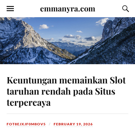
emmanyra.com
Keuntungan memainkan Slot
taruhan rendah pada Situs
terpercaya
FOT8EJXJF0M8OV5
FEBRUARY 19, 2026