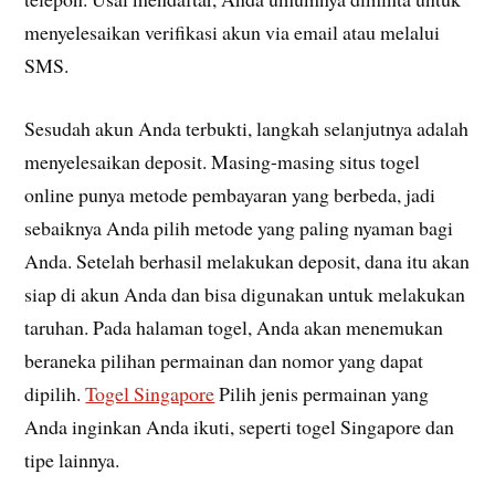
menyelesaikan verifikasi akun via email atau melalui
SMS.
Sesudah akun Anda terbukti, langkah selanjutnya adalah
menyelesaikan deposit. Masing-masing situs togel
online punya metode pembayaran yang berbeda, jadi
sebaiknya Anda pilih metode yang paling nyaman bagi
Anda. Setelah berhasil melakukan deposit, dana itu akan
siap di akun Anda dan bisa digunakan untuk melakukan
taruhan. Pada halaman togel, Anda akan menemukan
beraneka pilihan permainan dan nomor yang dapat
dipilih.
Togel Singapore
Pilih jenis permainan yang
Anda inginkan Anda ikuti, seperti togel Singapore dan
tipe lainnya.