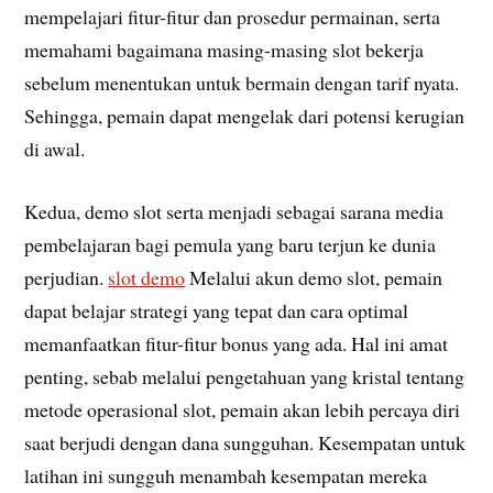
mempelajari fitur-fitur dan prosedur permainan, serta
memahami bagaimana masing-masing slot bekerja
sebelum menentukan untuk bermain dengan tarif nyata.
Sehingga, pemain dapat mengelak dari potensi kerugian
di awal.
Kedua, demo slot serta menjadi sebagai sarana media
pembelajaran bagi pemula yang baru terjun ke dunia
perjudian.
slot demo
Melalui akun demo slot, pemain
dapat belajar strategi yang tepat dan cara optimal
memanfaatkan fitur-fitur bonus yang ada. Hal ini amat
penting, sebab melalui pengetahuan yang kristal tentang
metode operasional slot, pemain akan lebih percaya diri
saat berjudi dengan dana sungguhan. Kesempatan untuk
latihan ini sungguh menambah kesempatan mereka