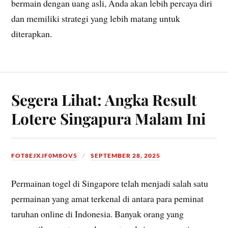
bermain dengan uang asli, Anda akan lebih percaya diri
dan memiliki strategi yang lebih matang untuk
diterapkan.
Segera Lihat: Angka Result
Lotere Singapura Malam Ini
FOT8EJXJF0M8OV5
SEPTEMBER 28, 2025
Permainan togel di Singapore telah menjadi salah satu
permainan yang amat terkenal di antara para peminat
taruhan online di Indonesia. Banyak orang yang