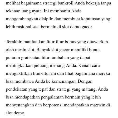
melihat bagaimana strategi bankroll Anda bekerja tanpa
tekanan uang nyata. Ini membantu Anda
mengembangkan disiplin dan membuat keputusan yang
lebih rasional saat bermain di slot demo gacor.
Terakhir, manfaatkan fitur-fitur bonus yang ditawarkan
oleh mesin slot. Banyak slot gacor memiliki bonus
putaran gratis atau fitur tambahan yang dapat
meningkatkan peluang menang Anda. Kenali cara
mengaktifkan fitur-fitur ini dan lihat bagaimana mereka
bisa membawa Anda ke kemenangan. Dengan
pendekatan yang tepat dan strategi yang matang, Anda
bisa mendapatkan pengalaman bermain yang lebih
menyenangkan dan berpotensi mendapatkan maxwin di
slot demo.