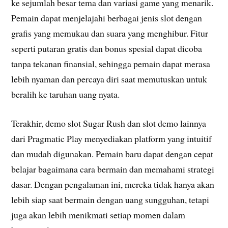
ke sejumlah besar tema dan variasi game yang menarik.
Pemain dapat menjelajahi berbagai jenis slot dengan
grafis yang memukau dan suara yang menghibur. Fitur
seperti putaran gratis dan bonus spesial dapat dicoba
tanpa tekanan finansial, sehingga pemain dapat merasa
lebih nyaman dan percaya diri saat memutuskan untuk
beralih ke taruhan uang nyata.
Terakhir, demo slot Sugar Rush dan slot demo lainnya
dari Pragmatic Play menyediakan platform yang intuitif
dan mudah digunakan. Pemain baru dapat dengan cepat
belajar bagaimana cara bermain dan memahami strategi
dasar. Dengan pengalaman ini, mereka tidak hanya akan
lebih siap saat bermain dengan uang sungguhan, tetapi
juga akan lebih menikmati setiap momen dalam