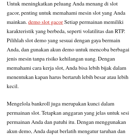
Untuk meningkatkan peluang Anda menang di slot
gacor, penting untuk memahami mesin slot yang Anda
mainkan.
demo slot gacor
Setiap permainan memiliki
karakteristik yang berbeda, seperti volatilitas dan RTP.
Pilihlah slot demo yang sesuai dengan gaya bermain
Anda, dan gunakan akun demo untuk mencoba berbagai
jenis mesin tanpa risiko kehilangan uang. Dengan
memahami cara kerja slot, Anda bisa lebih bijak dalam
menentukan kapan harus bertaruh lebih besar atau lebih
kecil.
Mengelola bankroll juga merupakan kunci dalam
permainan slot. Tetapkan anggaran yang jelas untuk sesi
permainan Anda dan patuhi itu. Dengan menggunakan
akun demo, Anda dapat berlatih mengatur taruhan dan