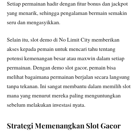
Setiap permainan hadir dengan fitur bonus dan jackpot
yang menarik, sehingga pengalaman bermain semakin
seru dan mengasyikkan.
Selain itu, slot demo di No Limit City memberikan
akses kepada pemain untuk mencari tahu tentang
potensi kemenangan besar atau maxwin dalam setiap
permainan. Dengan demo slot gacor, pemain bisa
melihat bagaimana permainan berjalan secara langsung
tanpa tekanan. Ini sangat membantu dalam memilih slot
mana yang menurut mereka paling menguntungkan
sebelum melakukan investasi nyata.
Strategi Memenangkan Slot Gacor