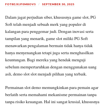
FOT8EJXJF0M8OV5
SEPTEMBER 30, 2025
Dalam jagat perjudian siber, khususnya game slot, PG
Soft telah menjadi sebuah merk yang populer di
kalangan para penggemar judi. Dengan inovasi serta
tampilan yang menarik, game slot miliki PG Soft
menawarkan pengalaman bermain tidak hanya tidak
hanya menyenangkan tetapi juga serta menghasilkan
keuntungan. Bagi mereka yang hendak menguji
sebelum mempertaruhkan dengan menggunakan uang
asli, demo slot slot menjadi pilihan yang terbaik.
Permainan slot demo memungkinkan para pemain agar
berlatih serta memahami mekanisme permainan tanpa
tanpa risiko keuangan. Hal ini sangat krusial, khususnya