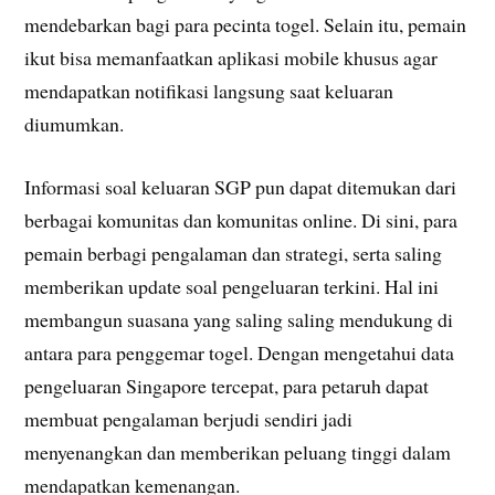
mendebarkan bagi para pecinta togel. Selain itu, pemain
ikut bisa memanfaatkan aplikasi mobile khusus agar
mendapatkan notifikasi langsung saat keluaran
diumumkan.
Informasi soal keluaran SGP pun dapat ditemukan dari
berbagai komunitas dan komunitas online. Di sini, para
pemain berbagi pengalaman dan strategi, serta saling
memberikan update soal pengeluaran terkini. Hal ini
membangun suasana yang saling saling mendukung di
antara para penggemar togel. Dengan mengetahui data
pengeluaran Singapore tercepat, para petaruh dapat
membuat pengalaman berjudi sendiri jadi
menyenangkan dan memberikan peluang tinggi dalam
mendapatkan kemenangan.