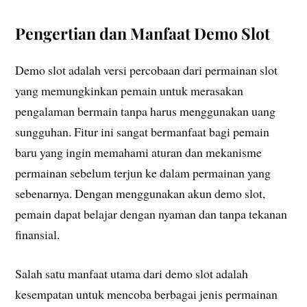
Pengertian dan Manfaat Demo Slot
Demo slot adalah versi percobaan dari permainan slot
yang memungkinkan pemain untuk merasakan
pengalaman bermain tanpa harus menggunakan uang
sungguhan. Fitur ini sangat bermanfaat bagi pemain
baru yang ingin memahami aturan dan mekanisme
permainan sebelum terjun ke dalam permainan yang
sebenarnya. Dengan menggunakan akun demo slot,
pemain dapat belajar dengan nyaman dan tanpa tekanan
finansial.
Salah satu manfaat utama dari demo slot adalah
kesempatan untuk mencoba berbagai jenis permainan