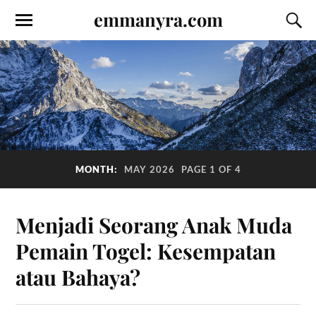
emmanyra.com
MONTH:
MAY 2026
PAGE 1 OF 4
Menjadi Seorang Anak Muda
Pemain Togel: Kesempatan
atau Bahaya?