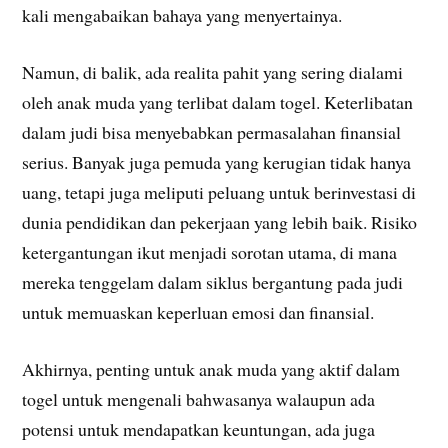
kali mengabaikan bahaya yang menyertainya.
Namun, di balik, ada realita pahit yang sering dialami
oleh anak muda yang terlibat dalam togel. Keterlibatan
dalam judi bisa menyebabkan permasalahan finansial
serius. Banyak juga pemuda yang kerugian tidak hanya
uang, tetapi juga meliputi peluang untuk berinvestasi di
dunia pendidikan dan pekerjaan yang lebih baik. Risiko
ketergantungan ikut menjadi sorotan utama, di mana
mereka tenggelam dalam siklus bergantung pada judi
untuk memuaskan keperluan emosi dan finansial.
Akhirnya, penting untuk anak muda yang aktif dalam
togel untuk mengenali bahwasanya walaupun ada
potensi untuk mendapatkan keuntungan, ada juga