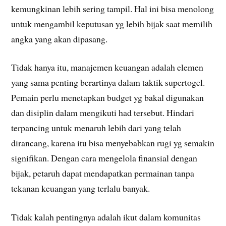
kemungkinan lebih sering tampil. Hal ini bisa menolong
untuk mengambil keputusan yg lebih bijak saat memilih
angka yang akan dipasang.
Tidak hanya itu, manajemen keuangan adalah elemen
yang sama penting berartinya dalam taktik supertogel.
Pemain perlu menetapkan budget yg bakal digunakan
dan disiplin dalam mengikuti had tersebut. Hindari
terpancing untuk menaruh lebih dari yang telah
dirancang, karena itu bisa menyebabkan rugi yg semakin
signifikan. Dengan cara mengelola finansial dengan
bijak, petaruh dapat mendapatkan permainan tanpa
tekanan keuangan yang terlalu banyak.
Tidak kalah pentingnya adalah ikut dalam komunitas