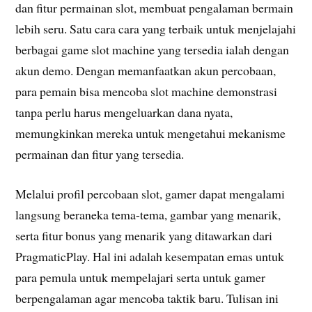
dan fitur permainan slot, membuat pengalaman bermain
lebih seru. Satu cara cara yang terbaik untuk menjelajahi
berbagai game slot machine yang tersedia ialah dengan
akun demo. Dengan memanfaatkan akun percobaan,
para pemain bisa mencoba slot machine demonstrasi
tanpa perlu harus mengeluarkan dana nyata,
memungkinkan mereka untuk mengetahui mekanisme
permainan dan fitur yang tersedia.
Melalui profil percobaan slot, gamer dapat mengalami
langsung beraneka tema-tema, gambar yang menarik,
serta fitur bonus yang menarik yang ditawarkan dari
PragmaticPlay. Hal ini adalah kesempatan emas untuk
para pemula untuk mempelajari serta untuk gamer
berpengalaman agar mencoba taktik baru. Tulisan ini