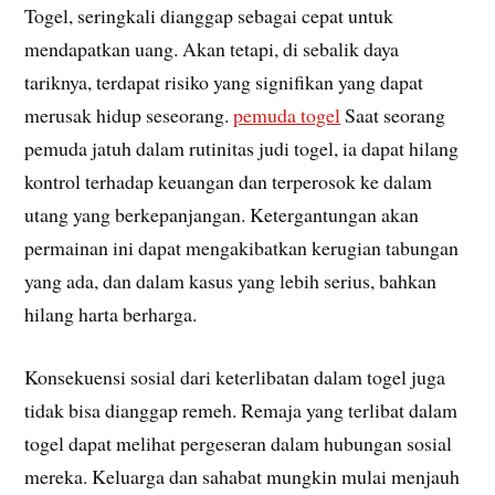
Togel, seringkali dianggap sebagai cepat untuk
mendapatkan uang. Akan tetapi, di sebalik daya
tariknya, terdapat risiko yang signifikan yang dapat
merusak hidup seseorang.
pemuda togel
Saat seorang
pemuda jatuh dalam rutinitas judi togel, ia dapat hilang
kontrol terhadap keuangan dan terperosok ke dalam
utang yang berkepanjangan. Ketergantungan akan
permainan ini dapat mengakibatkan kerugian tabungan
yang ada, dan dalam kasus yang lebih serius, bahkan
hilang harta berharga.
Konsekuensi sosial dari keterlibatan dalam togel juga
tidak bisa dianggap remeh. Remaja yang terlibat dalam
togel dapat melihat pergeseran dalam hubungan sosial
mereka. Keluarga dan sahabat mungkin mulai menjauh