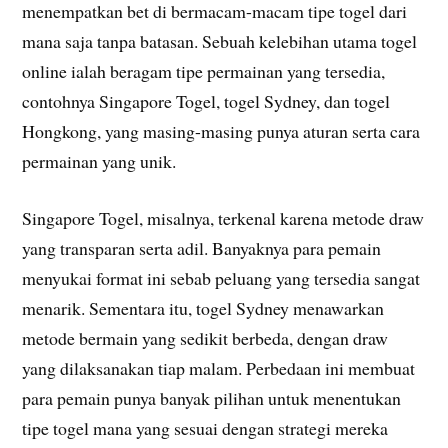
menempatkan bet di bermacam-macam tipe togel dari
mana saja tanpa batasan. Sebuah kelebihan utama togel
online ialah beragam tipe permainan yang tersedia,
contohnya Singapore Togel, togel Sydney, dan togel
Hongkong, yang masing-masing punya aturan serta cara
permainan yang unik.
Singapore Togel, misalnya, terkenal karena metode draw
yang transparan serta adil. Banyaknya para pemain
menyukai format ini sebab peluang yang tersedia sangat
menarik. Sementara itu, togel Sydney menawarkan
metode bermain yang sedikit berbeda, dengan draw
yang dilaksanakan tiap malam. Perbedaan ini membuat
para pemain punya banyak pilihan untuk menentukan
tipe togel mana yang sesuai dengan strategi mereka