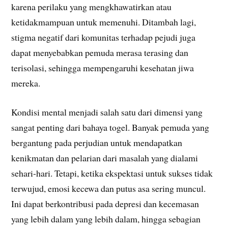
karena perilaku yang mengkhawatirkan atau
ketidakmampuan untuk memenuhi. Ditambah lagi,
stigma negatif dari komunitas terhadap pejudi juga
dapat menyebabkan pemuda merasa terasing dan
terisolasi, sehingga mempengaruhi kesehatan jiwa
mereka.
Kondisi mental menjadi salah satu dari dimensi yang
sangat penting dari bahaya togel. Banyak pemuda yang
bergantung pada perjudian untuk mendapatkan
kenikmatan dan pelarian dari masalah yang dialami
sehari-hari. Tetapi, ketika ekspektasi untuk sukses tidak
terwujud, emosi kecewa dan putus asa sering muncul.
Ini dapat berkontribusi pada depresi dan kecemasan
yang lebih dalam yang lebih dalam, hingga sebagian