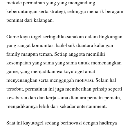
metode permainan yang yang mengandung
keberuntungan serta strategi, sehingga menarik beragam
peminat dari kalangan.
Game kayu togel sering dilaksanakan dalam lingkungan
yang sangat komunitas, baik-baik diantara kalangan
family maupun teman. Setiap anggota memiliki
kesempatan yang sama yang sama untuk memenangkan
game, yang menjadikannya kayutogel amat
menyenangkan serta menggugah motivasi. Selain hal
tersebut, permainan ini juga memberikan prinsip seperti
kesabaran dan dan kerja sama diantara pemain-pemain,
menjadikannya lebih dari sekadar entertainment.
Saat ini kayutogel sedang berinovasi dengan hadirnya