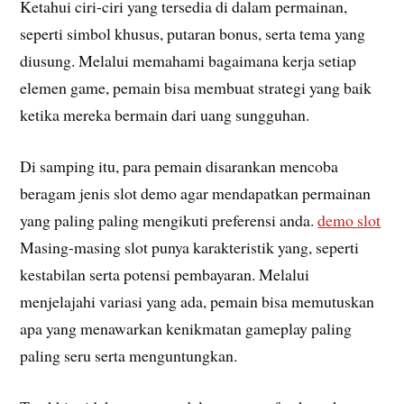
Ketahui ciri-ciri yang tersedia di dalam permainan,
seperti simbol khusus, putaran bonus, serta tema yang
diusung. Melalui memahami bagaimana kerja setiap
elemen game, pemain bisa membuat strategi yang baik
ketika mereka bermain dari uang sungguhan.
Di samping itu, para pemain disarankan mencoba
beragam jenis slot demo agar mendapatkan permainan
yang paling paling mengikuti preferensi anda.
demo slot
Masing-masing slot punya karakteristik yang, seperti
kestabilan serta potensi pembayaran. Melalui
menjelajahi variasi yang ada, pemain bisa memutuskan
apa yang menawarkan kenikmatan gameplay paling
paling seru serta menguntungkan.