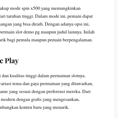
encakup mode spin x500 yang memungkinkan
ari taruhan tinggi. Dalam mode ini, pemain dapat
angan yang bisa diraih. Dengan adanya opsi ini,
 bermain slot demo pg maupun judul lainnya. Inilah
arik bagi pemula maupun pemain berpengalaman.
c Play
 dan kualitas tinggi dalam permainan slotnya.
variasi tema dan gaya permainan yang ditawarkan,
me yang sesuai dengan preferensi mereka. Dari
n modern dengan grafis yang mengesankan,
mbangkan konten baru yang menarik.