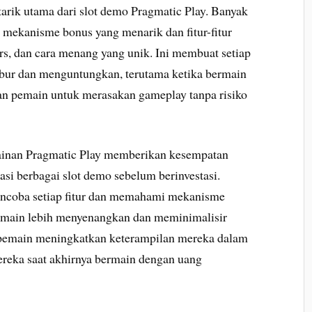
a tarik utama dari slot demo Pragmatic Play. Banyak
mekanisme bonus yang menarik dan fitur-fitur
ers, dan cara menang yang unik. Ini membuat setiap
ibur dan menguntungkan, terutama ketika bermain
n pemain untuk merasakan gameplay tanpa risiko
ainan Pragmatic Play memberikan kesempatan
si berbagai slot demo sebelum berinvestasi.
ncoba setiap fitur dan memahami mekanisme
main lebih menyenangkan dan meminimalisir
 pemain meningkatkan keterampilan mereka dalam
reka saat akhirnya bermain dengan uang