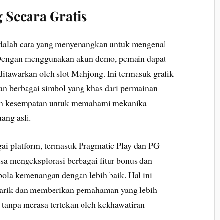
 Secara Gratis
 adalah cara yang menyenangkan untuk mengenal
l. Dengan menggunakan akun demo, pemain dapat
itawarkan oleh slot Mahjong. Ini termasuk grafik
an berbagai simbol yang khas dari permainan
an kesempatan untuk memahami mekanika
ang asli.
gai platform, termasuk Pragmatic Play dan PG
isa mengeksplorasi berbagai fitur bonus dan
 pola kemenangan dengan lebih baik. Hal ini
narik dan memberikan pemahaman yang lebih
 tanpa merasa tertekan oleh kekhawatiran