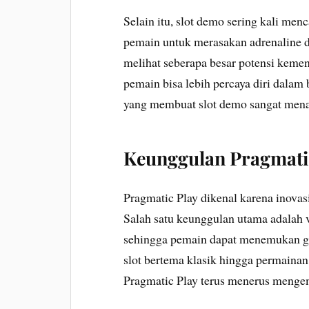
Selain itu, slot demo sering kali m
pemain untuk merasakan adrenaline d
melihat seberapa besar potensi kemen
pemain bisa lebih percaya diri dalam
yang membuat slot demo sangat men
Keunggulan Pragmati
Pragmatic Play dikenal karena inovasi
Salah satu keunggulan utama adalah 
sehingga pemain dapat menemukan ga
slot bertema klasik hingga permaina
Pragmatic Play terus menerus menge