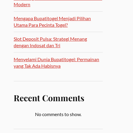
Modern
Mengapa Bupatitogel Menjadi Pilihan
Utama Para Pecinta Togel?
Slot Deposit Pulsa: Strategi Menang
dengan Indosat dan Tri
Menyelami Dunia Bupatitogel: Permainan
yang Tak Ada Habisnya
Recent Comments
No comments to show.