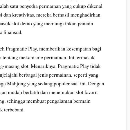
lah satu penyedia permainan yang cukup dikenal
si dan kreativitas, mereka berhasil menghadirkan
ermasuk slot demo yang memungkinkan pemain
 finansial.
oleh Pragmatic Play, memberikan kesempatan bagi
m tentang mekanisme permainan. Ini termasuk
ing-masing slot. Menariknya, Pragmatic Play tidak
njelajahi berbagai jenis permainan, seperti yang
juga Mahjong yang sedang populer saat ini. Dengan
an mudah berlatih dan menemukan slot favorit
ang, sehingga membuat pengalaman bermain
k terbebani.