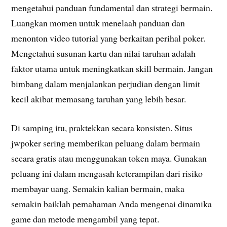
mengetahui panduan fundamental dan strategi bermain.
Luangkan momen untuk menelaah panduan dan
menonton video tutorial yang berkaitan perihal poker.
Mengetahui susunan kartu dan nilai taruhan adalah
faktor utama untuk meningkatkan skill bermain. Jangan
bimbang dalam menjalankan perjudian dengan limit
kecil akibat memasang taruhan yang lebih besar.
Di samping itu, praktekkan secara konsisten. Situs
jwpoker sering memberikan peluang dalam bermain
secara gratis atau menggunakan token maya. Gunakan
peluang ini dalam mengasah keterampilan dari risiko
membayar uang. Semakin kalian bermain, maka
semakin baiklah pemahaman Anda mengenai dinamika
game dan metode mengambil yang tepat.