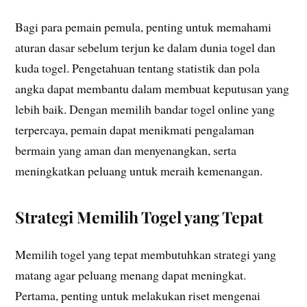
Bagi para pemain pemula, penting untuk memahami
aturan dasar sebelum terjun ke dalam dunia togel dan
kuda togel. Pengetahuan tentang statistik dan pola
angka dapat membantu dalam membuat keputusan yang
lebih baik. Dengan memilih bandar togel online yang
terpercaya, pemain dapat menikmati pengalaman
bermain yang aman dan menyenangkan, serta
meningkatkan peluang untuk meraih kemenangan.
Strategi Memilih Togel yang Tepat
Memilih togel yang tepat membutuhkan strategi yang
matang agar peluang menang dapat meningkat.
Pertama, penting untuk melakukan riset mengenai