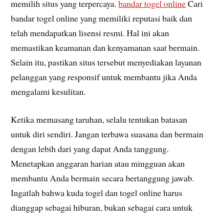
memilih situs yang terpercaya.
bandar togel online
Cari
bandar togel online yang memiliki reputasi baik dan
telah mendapatkan lisensi resmi. Hal ini akan
memastikan keamanan dan kenyamanan saat bermain.
Selain itu, pastikan situs tersebut menyediakan layanan
pelanggan yang responsif untuk membantu jika Anda
mengalami kesulitan.
Ketika memasang taruhan, selalu tentukan batasan
untuk diri sendiri. Jangan terbawa suasana dan bermain
dengan lebih dari yang dapat Anda tanggung.
Menetapkan anggaran harian atau mingguan akan
membantu Anda bermain secara bertanggung jawab.
Ingatlah bahwa kuda togel dan togel online harus
dianggap sebagai hiburan, bukan sebagai cara untuk