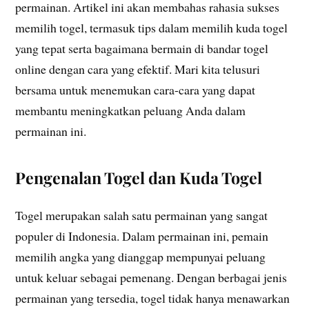
permainan. Artikel ini akan membahas rahasia sukses
memilih togel, termasuk tips dalam memilih kuda togel
yang tepat serta bagaimana bermain di bandar togel
online dengan cara yang efektif. Mari kita telusuri
bersama untuk menemukan cara-cara yang dapat
membantu meningkatkan peluang Anda dalam
permainan ini.
Pengenalan Togel dan Kuda Togel
Togel merupakan salah satu permainan yang sangat
populer di Indonesia. Dalam permainan ini, pemain
memilih angka yang dianggap mempunyai peluang
untuk keluar sebagai pemenang. Dengan berbagai jenis
permainan yang tersedia, togel tidak hanya menawarkan