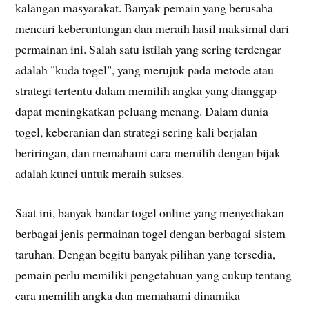
kalangan masyarakat. Banyak pemain yang berusaha
mencari keberuntungan dan meraih hasil maksimal dari
permainan ini. Salah satu istilah yang sering terdengar
adalah "kuda togel", yang merujuk pada metode atau
strategi tertentu dalam memilih angka yang dianggap
dapat meningkatkan peluang menang. Dalam dunia
togel, keberanian dan strategi sering kali berjalan
beriringan, dan memahami cara memilih dengan bijak
adalah kunci untuk meraih sukses.
Saat ini, banyak bandar togel online yang menyediakan
berbagai jenis permainan togel dengan berbagai sistem
taruhan. Dengan begitu banyak pilihan yang tersedia,
pemain perlu memiliki pengetahuan yang cukup tentang
cara memilih angka dan memahami dinamika