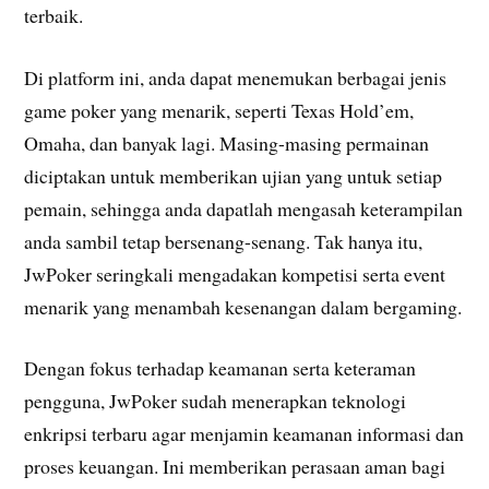
terbaik.
Di platform ini, anda dapat menemukan berbagai jenis
game poker yang menarik, seperti Texas Hold’em,
Omaha, dan banyak lagi. Masing-masing permainan
diciptakan untuk memberikan ujian yang untuk setiap
pemain, sehingga anda dapatlah mengasah keterampilan
anda sambil tetap bersenang-senang. Tak hanya itu,
JwPoker seringkali mengadakan kompetisi serta event
menarik yang menambah kesenangan dalam bergaming.
Dengan fokus terhadap keamanan serta keteraman
pengguna, JwPoker sudah menerapkan teknologi
enkripsi terbaru agar menjamin keamanan informasi dan
proses keuangan. Ini memberikan perasaan aman bagi