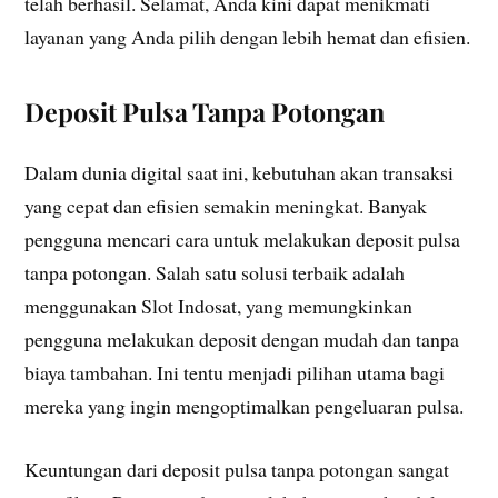
telah berhasil. Selamat, Anda kini dapat menikmati
layanan yang Anda pilih dengan lebih hemat dan efisien.
Deposit Pulsa Tanpa Potongan
Dalam dunia digital saat ini, kebutuhan akan transaksi
yang cepat dan efisien semakin meningkat. Banyak
pengguna mencari cara untuk melakukan deposit pulsa
tanpa potongan. Salah satu solusi terbaik adalah
menggunakan Slot Indosat, yang memungkinkan
pengguna melakukan deposit dengan mudah dan tanpa
biaya tambahan. Ini tentu menjadi pilihan utama bagi
mereka yang ingin mengoptimalkan pengeluaran pulsa.
Keuntungan dari deposit pulsa tanpa potongan sangat