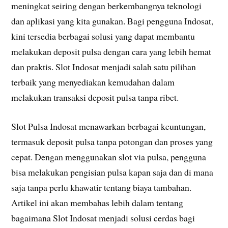
meningkat seiring dengan berkembangnya teknologi
dan aplikasi yang kita gunakan. Bagi pengguna Indosat,
kini tersedia berbagai solusi yang dapat membantu
melakukan deposit pulsa dengan cara yang lebih hemat
dan praktis. Slot Indosat menjadi salah satu pilihan
terbaik yang menyediakan kemudahan dalam
melakukan transaksi deposit pulsa tanpa ribet.
Slot Pulsa Indosat menawarkan berbagai keuntungan,
termasuk deposit pulsa tanpa potongan dan proses yang
cepat. Dengan menggunakan slot via pulsa, pengguna
bisa melakukan pengisian pulsa kapan saja dan di mana
saja tanpa perlu khawatir tentang biaya tambahan.
Artikel ini akan membahas lebih dalam tentang
bagaimana Slot Indosat menjadi solusi cerdas bagi