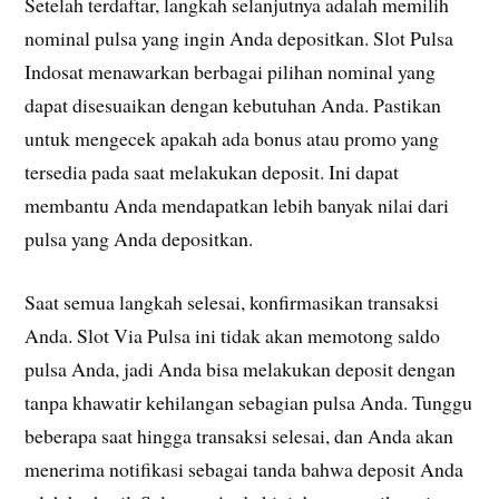
Setelah terdaftar, langkah selanjutnya adalah memilih
nominal pulsa yang ingin Anda depositkan. Slot Pulsa
Indosat menawarkan berbagai pilihan nominal yang
dapat disesuaikan dengan kebutuhan Anda. Pastikan
untuk mengecek apakah ada bonus atau promo yang
tersedia pada saat melakukan deposit. Ini dapat
membantu Anda mendapatkan lebih banyak nilai dari
pulsa yang Anda depositkan.
Saat semua langkah selesai, konfirmasikan transaksi
Anda. Slot Via Pulsa ini tidak akan memotong saldo
pulsa Anda, jadi Anda bisa melakukan deposit dengan
tanpa khawatir kehilangan sebagian pulsa Anda. Tunggu
beberapa saat hingga transaksi selesai, dan Anda akan
menerima notifikasi sebagai tanda bahwa deposit Anda