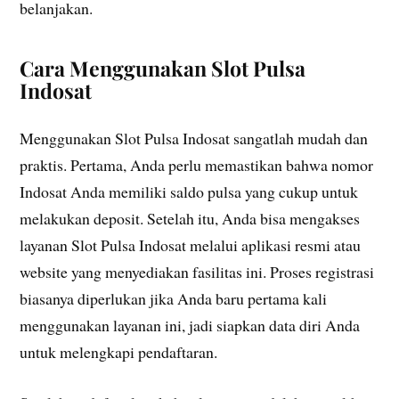
belanjakan.
Cara Menggunakan Slot Pulsa
Indosat
Menggunakan Slot Pulsa Indosat sangatlah mudah dan
praktis. Pertama, Anda perlu memastikan bahwa nomor
Indosat Anda memiliki saldo pulsa yang cukup untuk
melakukan deposit. Setelah itu, Anda bisa mengakses
layanan Slot Pulsa Indosat melalui aplikasi resmi atau
website yang menyediakan fasilitas ini. Proses registrasi
biasanya diperlukan jika Anda baru pertama kali
menggunakan layanan ini, jadi siapkan data diri Anda
untuk melengkapi pendaftaran.