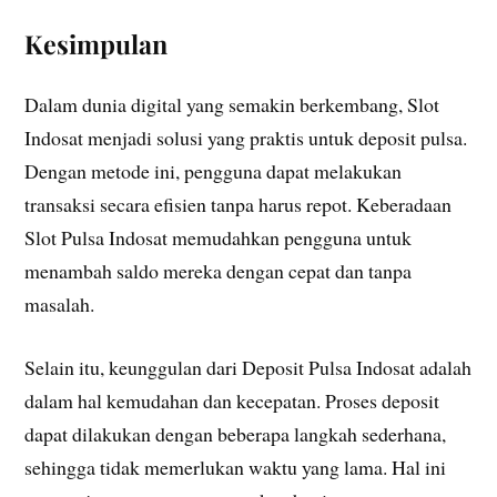
Kesimpulan
Dalam dunia digital yang semakin berkembang, Slot
Indosat menjadi solusi yang praktis untuk deposit pulsa.
Dengan metode ini, pengguna dapat melakukan
transaksi secara efisien tanpa harus repot. Keberadaan
Slot Pulsa Indosat memudahkan pengguna untuk
menambah saldo mereka dengan cepat dan tanpa
masalah.
Selain itu, keunggulan dari Deposit Pulsa Indosat adalah
dalam hal kemudahan dan kecepatan. Proses deposit
dapat dilakukan dengan beberapa langkah sederhana,
sehingga tidak memerlukan waktu yang lama. Hal ini