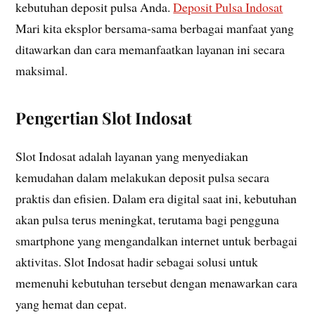
kebutuhan deposit pulsa Anda.
Deposit Pulsa Indosat
Mari kita eksplor bersama-sama berbagai manfaat yang
ditawarkan dan cara memanfaatkan layanan ini secara
maksimal.
Pengertian Slot Indosat
Slot Indosat adalah layanan yang menyediakan
kemudahan dalam melakukan deposit pulsa secara
praktis dan efisien. Dalam era digital saat ini, kebutuhan
akan pulsa terus meningkat, terutama bagi pengguna
smartphone yang mengandalkan internet untuk berbagai
aktivitas. Slot Indosat hadir sebagai solusi untuk
memenuhi kebutuhan tersebut dengan menawarkan cara
yang hemat dan cepat.