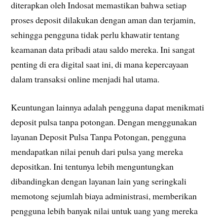
diterapkan oleh Indosat memastikan bahwa setiap
proses deposit dilakukan dengan aman dan terjamin,
sehingga pengguna tidak perlu khawatir tentang
keamanan data pribadi atau saldo mereka. Ini sangat
penting di era digital saat ini, di mana kepercayaan
dalam transaksi online menjadi hal utama.
Keuntungan lainnya adalah pengguna dapat menikmati
deposit pulsa tanpa potongan. Dengan menggunakan
layanan Deposit Pulsa Tanpa Potongan, pengguna
mendapatkan nilai penuh dari pulsa yang mereka
depositkan. Ini tentunya lebih menguntungkan
dibandingkan dengan layanan lain yang seringkali
memotong sejumlah biaya administrasi, memberikan
pengguna lebih banyak nilai untuk uang yang mereka