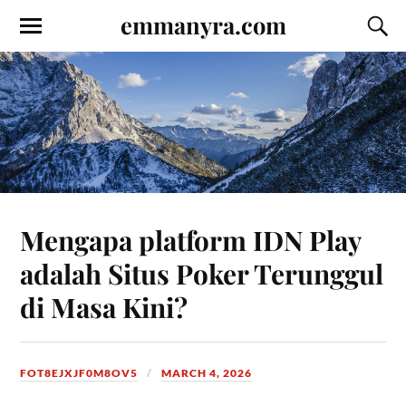
emmanyra.com
Mengapa platform IDN Play
adalah Situs Poker Terunggul
di Masa Kini?
FOT8EJXJF0M8OV5
MARCH 4, 2026