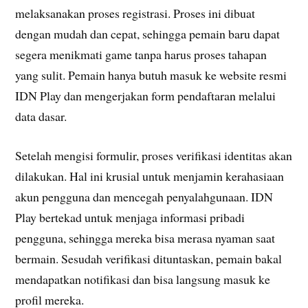
melaksanakan proses registrasi. Proses ini dibuat
dengan mudah dan cepat, sehingga pemain baru dapat
segera menikmati game tanpa harus proses tahapan
yang sulit. Pemain hanya butuh masuk ke website resmi
IDN Play dan mengerjakan form pendaftaran melalui
data dasar.
Setelah mengisi formulir, proses verifikasi identitas akan
dilakukan. Hal ini krusial untuk menjamin kerahasiaan
akun pengguna dan mencegah penyalahgunaan. IDN
Play bertekad untuk menjaga informasi pribadi
pengguna, sehingga mereka bisa merasa nyaman saat
bermain. Sesudah verifikasi dituntaskan, pemain bakal
mendapatkan notifikasi dan bisa langsung masuk ke
profil mereka.