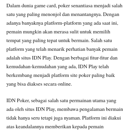
Dalam dunia game card, poker senantiasa menjadi salah
satu yang paling menonjol dan menantangnya. Dengan
adanya banyaknya platform-platform yang ada saat ini,
pemain mungkin akan merasa sulit untuk memilih
tempat yang paling tepat untuk bermain. Salah satu
platform yang telah menarik perhatian banyak pemain
adalah situs IDN Play. Dengan berbagai fitur-fitur dan
kemudahan-kemudahan yang ada, IDN Play telah
berkembang menjadi platform site poker paling baik
yang bisa diakses secara online.
IDN Poker, sebagai salah satu permainan utama yang
ada oleh situs IDN Play, membawa pengalaman bermain
tidak hanya seru tetapi juga nyaman. Platform ini diakui
atas keandalannya memberikan kepada pemain