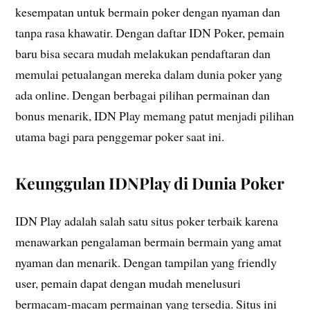
kesempatan untuk bermain poker dengan nyaman dan
tanpa rasa khawatir. Dengan daftar IDN Poker, pemain
baru bisa secara mudah melakukan pendaftaran dan
memulai petualangan mereka dalam dunia poker yang
ada online. Dengan berbagai pilihan permainan dan
bonus menarik, IDN Play memang patut menjadi pilihan
utama bagi para penggemar poker saat ini.
Keunggulan IDNPlay di Dunia Poker
IDN Play adalah salah satu situs poker terbaik karena
menawarkan pengalaman bermain bermain yang amat
nyaman dan menarik. Dengan tampilan yang friendly
user, pemain dapat dengan mudah menelusuri
bermacam-macam permainan yang tersedia. Situs ini