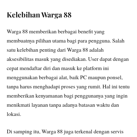
Kelebihan Warga 88
Warga 88 memberikan berbagai benefit yang
membuatnya pilihan utama bagi para pengguna. Salah
satu kelebihan penting dari Warga 88 adalah
aksesibilitas masuk yang disediakan. User dapat dengan
cepat mendaftar diri dan masuk ke platform ini
menggunakan berbagai alat, baik PC maupun ponsel,
tanpa harus menghadapi proses yang rumit. Hal ini tentu
memberikan kenyamanan bagi penggunanya yang ingin
menikmati layanan tanpa adanya batasan waktu dan
lokasi.
Di samping itu, Warga 88 juga terkenal dengan servis