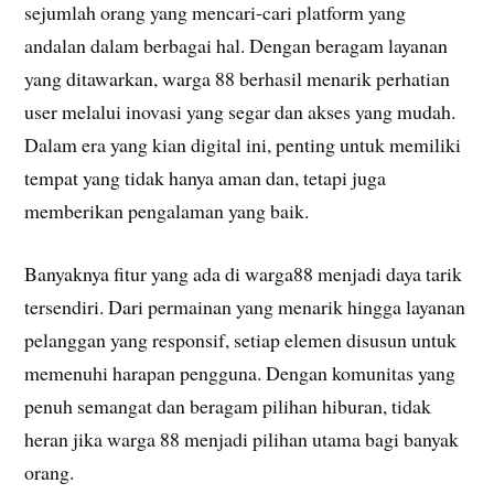
sejumlah orang yang mencari-cari platform yang
andalan dalam berbagai hal. Dengan beragam layanan
yang ditawarkan, warga 88 berhasil menarik perhatian
user melalui inovasi yang segar dan akses yang mudah.
Dalam era yang kian digital ini, penting untuk memiliki
tempat yang tidak hanya aman dan, tetapi juga
memberikan pengalaman yang baik.
Banyaknya fitur yang ada di warga88 menjadi daya tarik
tersendiri. Dari permainan yang menarik hingga layanan
pelanggan yang responsif, setiap elemen disusun untuk
memenuhi harapan pengguna. Dengan komunitas yang
penuh semangat dan beragam pilihan hiburan, tidak
heran jika warga 88 menjadi pilihan utama bagi banyak
orang.