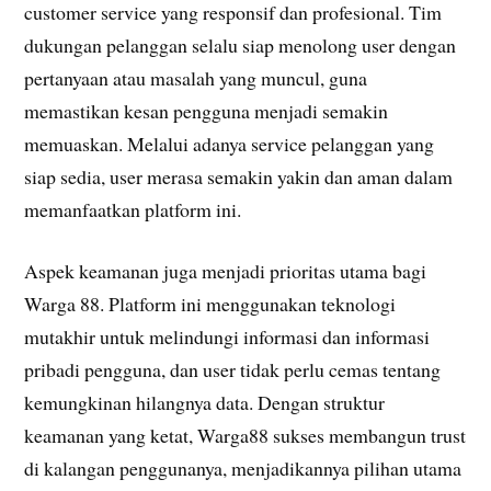
customer service yang responsif dan profesional. Tim
dukungan pelanggan selalu siap menolong user dengan
pertanyaan atau masalah yang muncul, guna
memastikan kesan pengguna menjadi semakin
memuaskan. Melalui adanya service pelanggan yang
siap sedia, user merasa semakin yakin dan aman dalam
memanfaatkan platform ini.
Aspek keamanan juga menjadi prioritas utama bagi
Warga 88. Platform ini menggunakan teknologi
mutakhir untuk melindungi informasi dan informasi
pribadi pengguna, dan user tidak perlu cemas tentang
kemungkinan hilangnya data. Dengan struktur
keamanan yang ketat, Warga88 sukses membangun trust
di kalangan penggunanya, menjadikannya pilihan utama