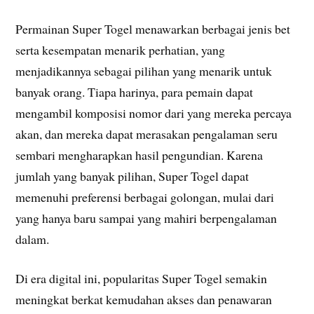
Permainan Super Togel menawarkan berbagai jenis bet
serta kesempatan menarik perhatian, yang
menjadikannya sebagai pilihan yang menarik untuk
banyak orang. Tiapa harinya, para pemain dapat
mengambil komposisi nomor dari yang mereka percaya
akan, dan mereka dapat merasakan pengalaman seru
sembari mengharapkan hasil pengundian. Karena
jumlah yang banyak pilihan, Super Togel dapat
memenuhi preferensi berbagai golongan, mulai dari
yang hanya baru sampai yang mahiri berpengalaman
dalam.
Di era digital ini, popularitas Super Togel semakin
meningkat berkat kemudahan akses dan penawaran