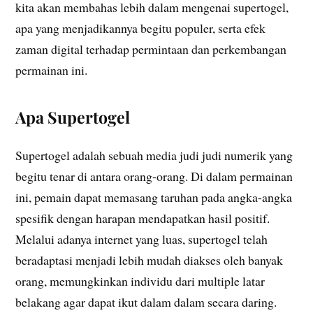
kita akan membahas lebih dalam mengenai supertogel,
apa yang menjadikannya begitu populer, serta efek
zaman digital terhadap permintaan dan perkembangan
permainan ini.
Apa Supertogel
Supertogel adalah sebuah media judi judi numerik yang
begitu tenar di antara orang-orang. Di dalam permainan
ini, pemain dapat memasang taruhan pada angka-angka
spesifik dengan harapan mendapatkan hasil positif.
Melalui adanya internet yang luas, supertogel telah
beradaptasi menjadi lebih mudah diakses oleh banyak
orang, memungkinkan individu dari multiple latar
belakang agar dapat ikut dalam dalam secara daring.