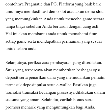
contohnya Pragmatic dan PG. Platform yang baik baik
umumnya memfasilitasi demo slot atau akun demo slot,
yang memungkinkan Anda untuk mencoba game secara
tanpa biaya sebelum Anda bertaruh dengan uang asli.
Hal ini akan membantu anda untuk memahami fitur
setiap game serta mendapatkan permainan yang sesuai
untuk selera anda.
Selanjutnya, periksa cara pembayaran yang disediakan.
Situs yang terpercaya akan memberikan berbagai opsi
deposit serta penarikan dana yang memudahkan pemain,
termasuk deposit pulsa serta e-wallet. Pastikan juga
transaksi transaksi keuangan prosesnya dilakukan dalam
suasana yang aman. Selain itu, carilah bonus serta
promosi menarik yang menguntungkan bagi Anda,