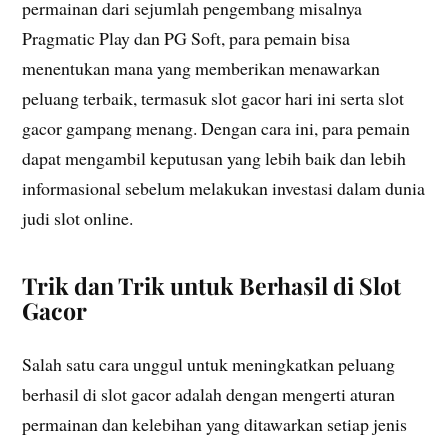
permainan dari sejumlah pengembang misalnya
Pragmatic Play dan PG Soft, para pemain bisa
menentukan mana yang memberikan menawarkan
peluang terbaik, termasuk slot gacor hari ini serta slot
gacor gampang menang. Dengan cara ini, para pemain
dapat mengambil keputusan yang lebih baik dan lebih
informasional sebelum melakukan investasi dalam dunia
judi slot online.
Trik dan Trik untuk Berhasil di Slot
Gacor
Salah satu cara unggul untuk meningkatkan peluang
berhasil di slot gacor adalah dengan mengerti aturan
permainan dan kelebihan yang ditawarkan setiap jenis