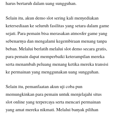
harus bertaruh dalam uang sungguhan.
Selain itu, akun demo slot sering kali menyediakan
ketersediaan ke seluruh fasilitas yang setara dalam game
sejati. Para pemain bisa merasakan atmosfer game yang
sebenarnya dan mengalami kegembiraan menang tanpa
beban. Melalui berlatih melalui slot demo secara gratis,
para pemain dapat memperbaiki keterampilan mereka
serta menambah peluang menang ketika mereka transisi
ke permainan yang menggunakan uang sungguhan.
Selain itu, pemanfaatan akun uji coba pun
memungkinkan para pemain untuk menjelajahi situs
slot online yang terpercaya serta mencari permainan
yang amat mereka nikmati. Melalui banyak pilihan