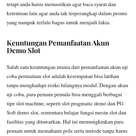
tetapi anda harus memastikan agar baca syarat dan
ketentuan lain agar anda tak terperangkap dalam promo
yang nampak terlalu bagus untuk menjadi fakta.
Keuntungan Pemanfaatan Akun
Demo Slot
Salah satu keuntungan utama dari pemanfaatan akun uji
coba permainan slot adalah kesempatan bisa latihan
tanpa menghadapi risiko hilangnya modal. Dengan akun
uji coba, para pemain pemula bisa menggali berbagai
tipe slot machine, seperti slot pragmatic demo dan PG
Soft demo slot, sementara belajar fungsi mesin slot dan
fasilitas yang ditawarkan. Hal ini memungkinkan para
pemain untuk memahami pola serta metode tanpa harus