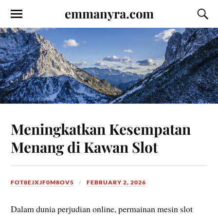
emmanyra.com
Meningkatkan Kesempatan
Menang di Kawan Slot
FOT8EJXJF0M8OV5
FEBRUARY 2, 2026
Dalam dunia perjudian online, permainan mesin slot