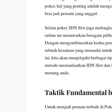
poker, hal yang penting adalah mengert
bisa jadi pemain yang unggul.
Selain poker, IDN Slot juga melengkap
online ini menawarkan beragam pilih
Dengan mengombinasikan kedua perma
sebuah kesatuan yang memadai untuk
ini, kita akan menjelajahi berbagai ti
metode memanfaatkan IDN Slot dan 
menang anda.
Taktik Fundamental 
Untuk menjadi pemain terbaik di Po