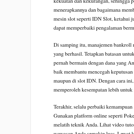
kekuatan dan kekurangan, sehingga p
menerapkannya dan bagaimana memba
mesin slot seperti IDN Slot, ketahui 
dapat memperbaiki pengalaman berm
Di samping itu, manajemen bankroll
yang berhasil. Tetapkan batasan untuk
pernah bermain dengan dana yang A
baik membantu mencegah keputusan ce
maupun di slot IDN. Dengan cara ini,
memperoleh kesempatan lebih untuk
Terakhir, selalu perbaiki kemampuan 
Gunakan platform online seperti Poke
melatih teknik Anda. Lihat video tutor
wawasan Anda semakin luas. Lewat k