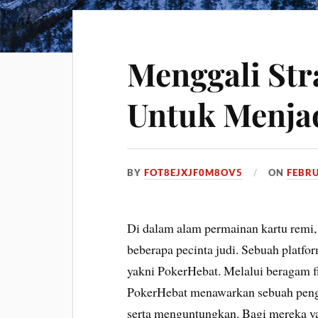
Menggali Str
Untuk Menja
BY
FOT8EJXJF0M8OV5
ON
FEBRU
Di dalam alam permainan kartu remi, 
beberapa pecinta judi. Sebuah platfo
yakni PokerHebat. Melalui beragam f
PokerHebat menawarkan sebuah penga
serta menguntungkan. Bagi mereka 