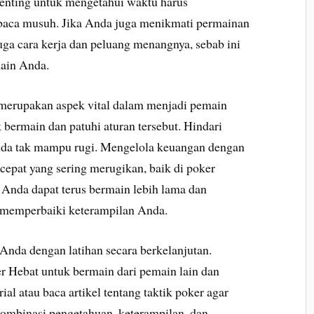
enting untuk mengetahui waktu harus
ca musuh. Jika Anda juga menikmati permainan
juga cara kerja dan peluang menangnya, sebab ini
ain Anda.
 merupakan aspek vital dalam menjadi pemain
 bermain dan patuhi aturan tersebut. Hindari
nda tak mampu rugi. Mengelola keuangan dengan
pat yang sering merugikan, baik di poker
 Anda dapat terus bermain lebih lama dan
 memperbaiki keterampilan Anda.
Anda dengan latihan secara berkelanjutan.
r Hebat untuk bermain dari pemain lain dan
ial atau baca artikel tentang taktik poker agar
ombinasi pengetahuan, keterampilan, dan