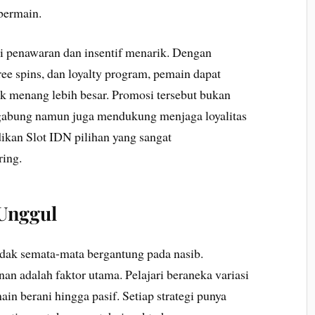
bermain.
i penawaran dan insentif menarik. Dengan
ree spins, dan loyalty program, pemain dapat
 menang lebih besar. Promosi tersebut bukan
gabung namun juga mendukung menjaga loyalitas
ikan Slot IDN pilihan yang sangat
ing.
 Unggul
dak semata-mata bergantung pada nasib.
n adalah faktor utama. Pelajari beraneka variasi
in berani hingga pasif. Setiap strategi punya