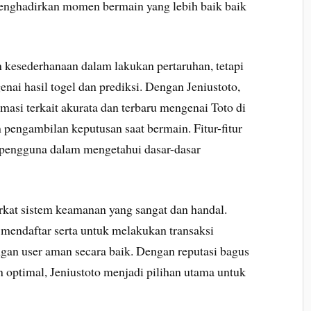
menghadirkan momen bermain yang lebih baik baik
 kesederhanaan dalam lakukan pertaruhan, tetapi
ai hasil togel dan prediksi. Dengan Jeniustoto,
asi terkait akurata dan terbaru mengenai Toto di
engambilan keputusan saat bermain. Fitur-fitur
 pengguna dalam mengetahui dasar-dasar
berkat sistem keamanan yang sangat dan handal.
 mendaftar serta untuk melakukan transaksi
ngan user aman secara baik. Dengan reputasi bagus
 optimal, Jeniustoto menjadi pilihan utama untuk