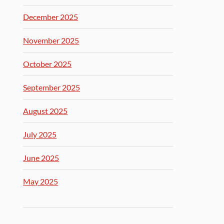
December 2025
November 2025
October 2025
September 2025
August 2025
July 2025
June 2025
May 2025