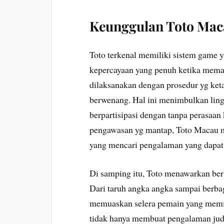
Keunggulan Toto Mac
Toto terkenal memiliki sistem game y
kepercayaan yang penuh ketika memas
dilaksanakan dengan prosedur yg ketat
berwenang. Hal ini menimbulkan lin
berpartisipasi dengan tanpa perasaan
pengawasan yg mantap, Toto Macau m
yang mencari pengalaman yang dapat
Di samping itu, Toto menawarkan berb
Dari taruh angka angka sampai berbag
memuaskan selera pemain yang memili
tidak hanya membuat pengalaman jud