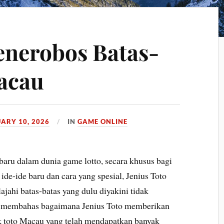
enerobos Batas-
acau
ARY 10, 2026
IN
GAME ONLINE
baru dalam dunia game lotto, secara khusus bagi
e-ide baru dan cara yang spesial, Jenius Toto
ahi batas-batas yang dulu diyakini tidak
kan membahas bagaimana Jenius Toto memberikan
ik toto Macau yang telah mendapatkan banyak