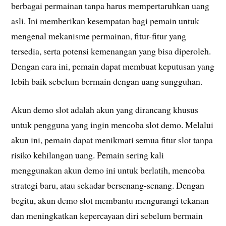
berbagai permainan tanpa harus mempertaruhkan uang
asli. Ini memberikan kesempatan bagi pemain untuk
mengenal mekanisme permainan, fitur-fitur yang
tersedia, serta potensi kemenangan yang bisa diperoleh.
Dengan cara ini, pemain dapat membuat keputusan yang
lebih baik sebelum bermain dengan uang sungguhan.
Akun demo slot adalah akun yang dirancang khusus
untuk pengguna yang ingin mencoba slot demo. Melalui
akun ini, pemain dapat menikmati semua fitur slot tanpa
risiko kehilangan uang. Pemain sering kali
menggunakan akun demo ini untuk berlatih, mencoba
strategi baru, atau sekadar bersenang-senang. Dengan
begitu, akun demo slot membantu mengurangi tekanan
dan meningkatkan kepercayaan diri sebelum bermain