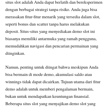
situs slot adalah Anda dapat berlatih dan bereksperimen
dengan berbagai strategi tanpa risiko. Anda juga bisa
merasakan fitur-fitur menarik yang tersedia dalam slot,
seperti bonus dan scatter tanpa harus melakukan
deposit. Situs-situs yang menyediakan demo slot ini
biasanya memiliki antarmuka yang ramah pengguna,
memudahkan navigasi dan pencarian permainan yang
diinginkan.
Namun, penting untuk diingat bahwa meskipun Anda
bisa bermain di mode demo, akumulasi saldo atau
winnings tidak dapat dicairkan. Tujuan utama dari fitur
demo adalah untuk memberi pengalaman bermain,
bukan untuk mendapatkan keuntungan finansial.
Beberapa situs slot yang menyajikan demo slot yang