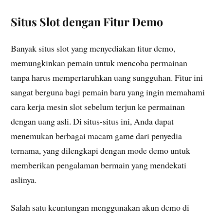
Situs Slot dengan Fitur Demo
Banyak situs slot yang menyediakan fitur demo,
memungkinkan pemain untuk mencoba permainan
tanpa harus mempertaruhkan uang sungguhan. Fitur ini
sangat berguna bagi pemain baru yang ingin memahami
cara kerja mesin slot sebelum terjun ke permainan
dengan uang asli. Di situs-situs ini, Anda dapat
menemukan berbagai macam game dari penyedia
ternama, yang dilengkapi dengan mode demo untuk
memberikan pengalaman bermain yang mendekati
aslinya.
Salah satu keuntungan menggunakan akun demo di