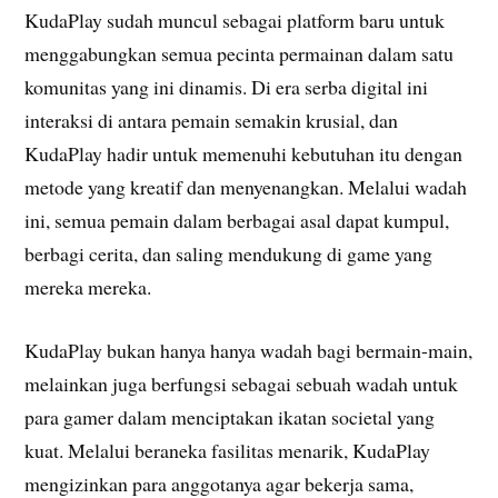
KudaPlay sudah muncul sebagai platform baru untuk
menggabungkan semua pecinta permainan dalam satu
komunitas yang ini dinamis. Di era serba digital ini
interaksi di antara pemain semakin krusial, dan
KudaPlay hadir untuk memenuhi kebutuhan itu dengan
metode yang kreatif dan menyenangkan. Melalui wadah
ini, semua pemain dalam berbagai asal dapat kumpul,
berbagi cerita, dan saling mendukung di game yang
mereka mereka.
KudaPlay bukan hanya hanya wadah bagi bermain-main,
melainkan juga berfungsi sebagai sebuah wadah untuk
para gamer dalam menciptakan ikatan societal yang
kuat. Melalui beraneka fasilitas menarik, KudaPlay
mengizinkan para anggotanya agar bekerja sama,