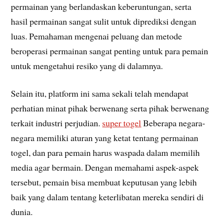
permainan yang berlandaskan keberuntungan, serta
hasil permainan sangat sulit untuk diprediksi dengan
luas. Pemahaman mengenai peluang dan metode
beroperasi permainan sangat penting untuk para pemain
untuk mengetahui resiko yang di dalamnya.
Selain itu, platform ini sama sekali telah mendapat
perhatian minat pihak berwenang serta pihak berwenang
terkait industri perjudian.
super togel
Beberapa negara-
negara memiliki aturan yang ketat tentang permainan
togel, dan para pemain harus waspada dalam memilih
media agar bermain. Dengan memahami aspek-aspek
tersebut, pemain bisa membuat keputusan yang lebih
baik yang dalam tentang keterlibatan mereka sendiri di
dunia.