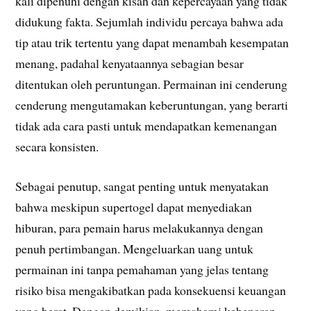
kali dipenuhi dengan kisah dan kepercayaan yang tidak
didukung fakta. Sejumlah individu percaya bahwa ada
tip atau trik tertentu yang dapat menambah kesempatan
menang, padahal kenyataannya sebagian besar
ditentukan oleh peruntungan. Permainan ini cenderung
cenderung mengutamakan keberuntungan, yang berarti
tidak ada cara pasti untuk mendapatkan kemenangan
secara konsisten.
Sebagai penutup, sangat penting untuk menyatakan
bahwa meskipun supertogel dapat menyediakan
hiburan, para pemain harus melakukannya dengan
penuh pertimbangan. Mengeluarkan uang untuk
permainan ini tanpa pemahaman yang jelas tentang
risiko bisa mengakibatkan pada konsekuensi keuangan