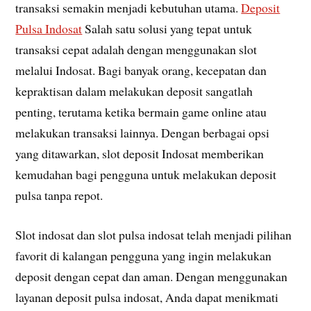
transaksi semakin menjadi kebutuhan utama.
Deposit
Pulsa Indosat
Salah satu solusi yang tepat untuk
transaksi cepat adalah dengan menggunakan slot
melalui Indosat. Bagi banyak orang, kecepatan dan
kepraktisan dalam melakukan deposit sangatlah
penting, terutama ketika bermain game online atau
melakukan transaksi lainnya. Dengan berbagai opsi
yang ditawarkan, slot deposit Indosat memberikan
kemudahan bagi pengguna untuk melakukan deposit
pulsa tanpa repot.
Slot indosat dan slot pulsa indosat telah menjadi pilihan
favorit di kalangan pengguna yang ingin melakukan
deposit dengan cepat dan aman. Dengan menggunakan
layanan deposit pulsa indosat, Anda dapat menikmati