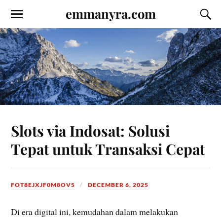
emmanyra.com
Slots via Indosat: Solusi
Tepat untuk Transaksi Cepat
FOT8EJXJF0M8OV5
DECEMBER 6, 2025
Di era digital ini, kemudahan dalam melakukan