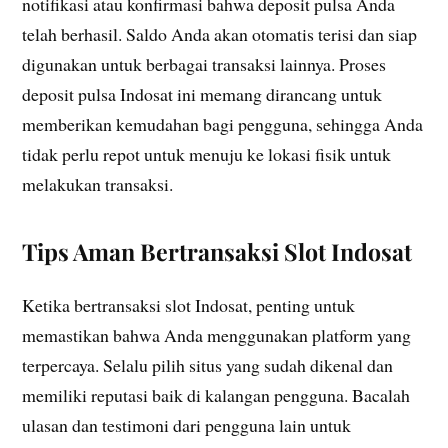
notifikasi atau konfirmasi bahwa deposit pulsa Anda
telah berhasil. Saldo Anda akan otomatis terisi dan siap
digunakan untuk berbagai transaksi lainnya. Proses
deposit pulsa Indosat ini memang dirancang untuk
memberikan kemudahan bagi pengguna, sehingga Anda
tidak perlu repot untuk menuju ke lokasi fisik untuk
melakukan transaksi.
Tips Aman Bertransaksi Slot Indosat
Ketika bertransaksi slot Indosat, penting untuk
memastikan bahwa Anda menggunakan platform yang
terpercaya. Selalu pilih situs yang sudah dikenal dan
memiliki reputasi baik di kalangan pengguna. Bacalah
ulasan dan testimoni dari pengguna lain untuk