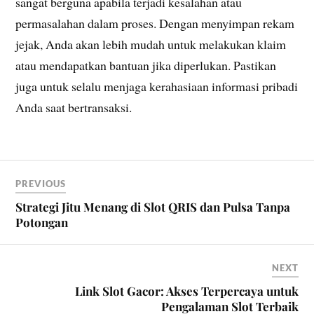
sangat berguna apabila terjadi kesalahan atau
permasalahan dalam proses. Dengan menyimpan rekam
jejak, Anda akan lebih mudah untuk melakukan klaim
atau mendapatkan bantuan jika diperlukan. Pastikan
juga untuk selalu menjaga kerahasiaan informasi pribadi
Anda saat bertransaksi.
PREVIOUS
Strategi Jitu Menang di Slot QRIS dan Pulsa Tanpa
Potongan
NEXT
Link Slot Gacor: Akses Terpercaya untuk
Pengalaman Slot Terbaik