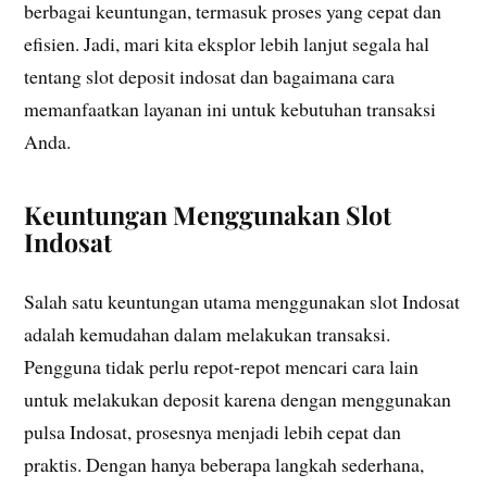
berbagai keuntungan, termasuk proses yang cepat dan
efisien. Jadi, mari kita eksplor lebih lanjut segala hal
tentang slot deposit indosat dan bagaimana cara
memanfaatkan layanan ini untuk kebutuhan transaksi
Anda.
Keuntungan Menggunakan Slot
Indosat
Salah satu keuntungan utama menggunakan slot Indosat
adalah kemudahan dalam melakukan transaksi.
Pengguna tidak perlu repot-repot mencari cara lain
untuk melakukan deposit karena dengan menggunakan
pulsa Indosat, prosesnya menjadi lebih cepat dan
praktis. Dengan hanya beberapa langkah sederhana,