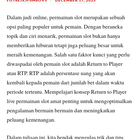
FOT8EJXJF0M8OV5
DECEMBER 17, 2025
Dalam judi online, permainan slot merupakan sebuah
opsi paling populer untuk pemain. Dengan beraneka
topik dan ciri menarik, permainan slot bukan hanya
memberikan hiburan tetapi juga peluang besar untuk
meraih kemenangan. Salah satu faktor kunci yang perlu
diwaspadai oleh pemain slot adalah Return to Player
atau RTP. RTP adalah persentase uang yang akan
kembali kepada pemain dari jumlah bet dalam waktu
periode tertentu. Mempelajari konsep Return to Player
live permainan slot amat penting untuk mengoptimalkan
pengalaman bermain bermain dan meningkatkan
peluang kemenangan.
Dalam tulisan ini, kita hendak mengulas trik dan tips