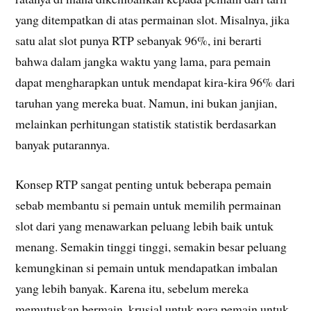
yang ditempatkan di atas permainan slot. Misalnya, jika
satu alat slot punya RTP sebanyak 96%, ini berarti
bahwa dalam jangka waktu yang lama, para pemain
dapat mengharapkan untuk mendapat kira-kira 96% dari
taruhan yang mereka buat. Namun, ini bukan janjian,
melainkan perhitungan statistik statistik berdasarkan
banyak putarannya.
Konsep RTP sangat penting untuk beberapa pemain
sebab membantu si pemain untuk memilih permainan
slot dari yang menawarkan peluang lebih baik untuk
menang. Semakin tinggi tinggi, semakin besar peluang
kemungkinan si pemain untuk mendapatkan imbalan
yang lebih banyak. Karena itu, sebelum mereka
memutuskan bermain, krusial untuk para pemain untuk