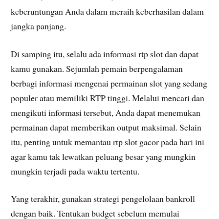
keberuntungan Anda dalam meraih keberhasilan dalam
jangka panjang.
Di samping itu, selalu ada informasi rtp slot dan dapat
kamu gunakan. Sejumlah pemain berpengalaman
berbagi informasi mengenai permainan slot yang sedang
populer atau memiliki RTP tinggi. Melalui mencari dan
mengikuti informasi tersebut, Anda dapat menemukan
permainan dapat memberikan output maksimal. Selain
itu, penting untuk memantau rtp slot gacor pada hari ini
agar kamu tak lewatkan peluang besar yang mungkin
mungkin terjadi pada waktu tertentu.
Yang terakhir, gunakan strategi pengelolaan bankroll
dengan baik. Tentukan budget sebelum memulai