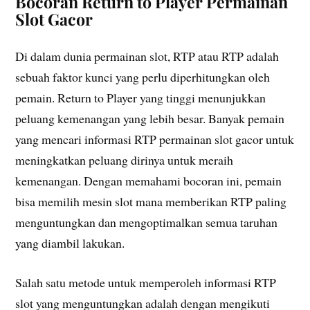
Bocoran Return to Player Permainan
Slot Gacor
Di dalam dunia permainan slot, RTP atau RTP adalah
sebuah faktor kunci yang perlu diperhitungkan oleh
pemain. Return to Player yang tinggi menunjukkan
peluang kemenangan yang lebih besar. Banyak pemain
yang mencari informasi RTP permainan slot gacor untuk
meningkatkan peluang dirinya untuk meraih
kemenangan. Dengan memahami bocoran ini, pemain
bisa memilih mesin slot mana memberikan RTP paling
menguntungkan dan mengoptimalkan semua taruhan
yang diambil lakukan.
Salah satu metode untuk memperoleh informasi RTP
slot yang menguntungkan adalah dengan mengikuti