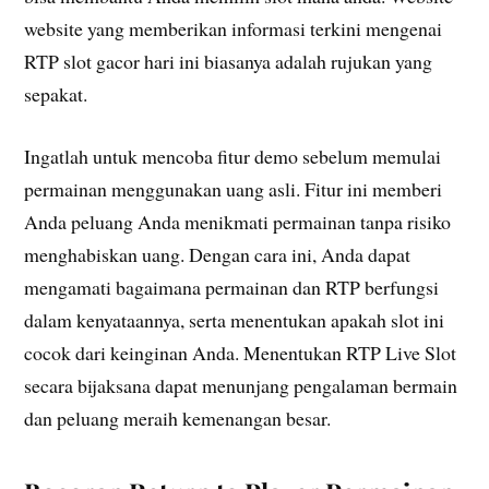
website yang memberikan informasi terkini mengenai
RTP slot gacor hari ini biasanya adalah rujukan yang
sepakat.
Ingatlah untuk mencoba fitur demo sebelum memulai
permainan menggunakan uang asli. Fitur ini memberi
Anda peluang Anda menikmati permainan tanpa risiko
menghabiskan uang. Dengan cara ini, Anda dapat
mengamati bagaimana permainan dan RTP berfungsi
dalam kenyataannya, serta menentukan apakah slot ini
cocok dari keinginan Anda. Menentukan RTP Live Slot
secara bijaksana dapat menunjang pengalaman bermain
dan peluang meraih kemenangan besar.