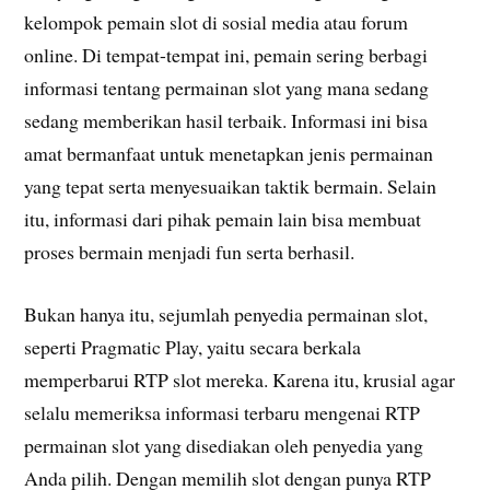
kelompok pemain slot di sosial media atau forum
online. Di tempat-tempat ini, pemain sering berbagi
informasi tentang permainan slot yang mana sedang
sedang memberikan hasil terbaik. Informasi ini bisa
amat bermanfaat untuk menetapkan jenis permainan
yang tepat serta menyesuaikan taktik bermain. Selain
itu, informasi dari pihak pemain lain bisa membuat
proses bermain menjadi fun serta berhasil.
Bukan hanya itu, sejumlah penyedia permainan slot,
seperti Pragmatic Play, yaitu secara berkala
memperbarui RTP slot mereka. Karena itu, krusial agar
selalu memeriksa informasi terbaru mengenai RTP
permainan slot yang disediakan oleh penyedia yang
Anda pilih. Dengan memilih slot dengan punya RTP