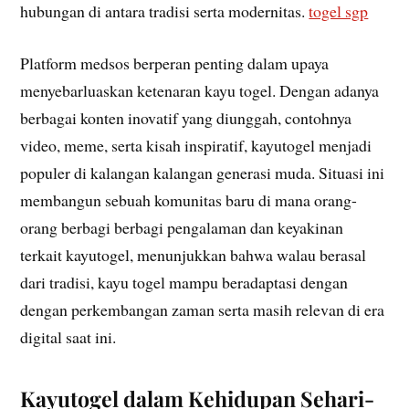
hubungan di antara tradisi serta modernitas.
togel sgp
Platform medsos berperan penting dalam upaya
menyebarluaskan ketenaran kayu togel. Dengan adanya
berbagai konten inovatif yang diunggah, contohnya
video, meme, serta kisah inspiratif, kayutogel menjadi
populer di kalangan kalangan generasi muda. Situasi ini
membangun sebuah komunitas baru di mana orang-
orang berbagi berbagi pengalaman dan keyakinan
terkait kayutogel, menunjukkan bahwa walau berasal
dari tradisi, kayu togel mampu beradaptasi dengan
dengan perkembangan zaman serta masih relevan di era
digital saat ini.
Kayutogel dalam Kehidupan Sehari-