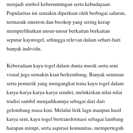
menjadi simbol keberuntungan serta kebudayaan.
Popularitas ini semakin diperkuat oleh berbagai saluran,
termasuk sinetron dan bioskop yang sering kerap
memperlihatkan unsur-unsur berkaitan berkaitan
seputar kayutogel, sehingga relevan dalam sehari-hari
banyak individu.
Keberadaan kayu togel dalam dunia musik serta seni
visual juga semakin kian berkembang. Banyak seniman
serta pemuzik yang mengangkat tema kayu togel dalam
karya-karya karya-karya sendiri, melukiskan nilai-nilai
tradisi sambil menjadikannya sebagai dari dari
gelombang masa kini. Melalui lirik lagu maupun hasil
karya seni, kayu togel bertransformasi sebagai lambang
harapan mimpi, serta aspirasi komunitas, memperteguh