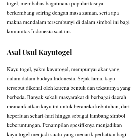
togel, membahas bagaimana popularitasnya
berkembang seiring dengan masa zaman, serta apa
makna mendalam tersembunyi di dalam simbol ini bagi
komunitas Indonesia saat ini.
Asal Usul Kayutogel
Kayu togel, yakni kayutogel, mempunyai akar yang
dalam dalam budaya Indonesia. Sejak lama, kayu
tersebut dikenal oleh karena bentuk dan teksturnya yang
berbeda. Banyak sekali masyarakat di berbagai daerah
memanfaatkan kayu ini untuk beraneka kebutuhan, dari
keperluan sehari-hari hingga sebagai lambang simbol
keberuntungan. Penampilan spesifiknya menjadikan
kayu togel menjadi suatu yang menarik perhatian bagi