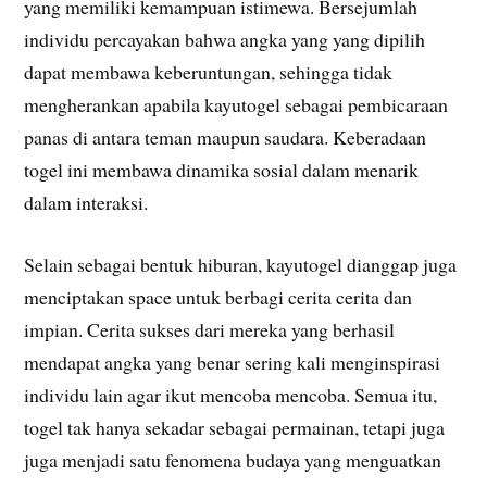
yang memiliki kemampuan istimewa. Bersejumlah
individu percayakan bahwa angka yang yang dipilih
dapat membawa keberuntungan, sehingga tidak
mengherankan apabila kayutogel sebagai pembicaraan
panas di antara teman maupun saudara. Keberadaan
togel ini membawa dinamika sosial dalam menarik
dalam interaksi.
Selain sebagai bentuk hiburan, kayutogel dianggap juga
menciptakan space untuk berbagi cerita cerita dan
impian. Cerita sukses dari mereka yang berhasil
mendapat angka yang benar sering kali menginspirasi
individu lain agar ikut mencoba mencoba. Semua itu,
togel tak hanya sekadar sebagai permainan, tetapi juga
juga menjadi satu fenomena budaya yang menguatkan