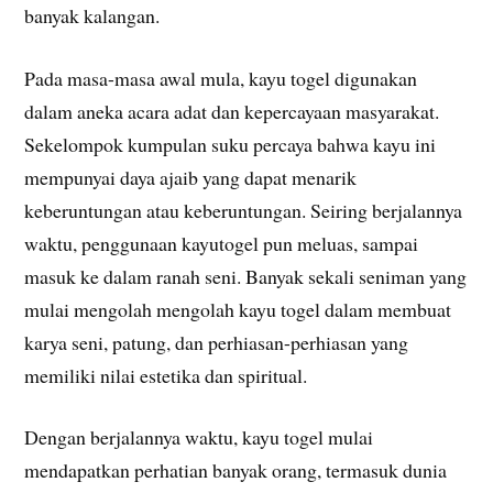
banyak kalangan.
Pada masa-masa awal mula, kayu togel digunakan
dalam aneka acara adat dan kepercayaan masyarakat.
Sekelompok kumpulan suku percaya bahwa kayu ini
mempunyai daya ajaib yang dapat menarik
keberuntungan atau keberuntungan. Seiring berjalannya
waktu, penggunaan kayutogel pun meluas, sampai
masuk ke dalam ranah seni. Banyak sekali seniman yang
mulai mengolah mengolah kayu togel dalam membuat
karya seni, patung, dan perhiasan-perhiasan yang
memiliki nilai estetika dan spiritual.
Dengan berjalannya waktu, kayu togel mulai
mendapatkan perhatian banyak orang, termasuk dunia