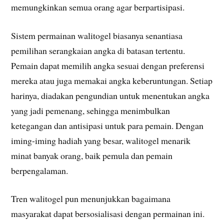
memungkinkan semua orang agar berpartisipasi.
Sistem permainan walitogel biasanya senantiasa
pemilihan serangkaian angka di batasan tertentu.
Pemain dapat memilih angka sesuai dengan preferensi
mereka atau juga memakai angka keberuntungan. Setiap
harinya, diadakan pengundian untuk menentukan angka
yang jadi pemenang, sehingga menimbulkan
ketegangan dan antisipasi untuk para pemain. Dengan
iming-iming hadiah yang besar, walitogel menarik
minat banyak orang, baik pemula dan pemain
berpengalaman.
Tren walitogel pun menunjukkan bagaimana
masyarakat dapat bersosialisasi dengan permainan ini.