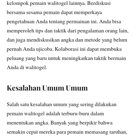
kelompok pemain walitogel lainnya. Berdiskusi
bersama sesama pemain dapat memperkaya
pengetahuan Anda tentang permainan ini. Anda bisa
memperoleh tips dan taktik dari pengalaman orang lain,
dan juga mendiskusikan angka dan metode yang belum
pernah Anda ujicoba. Kolaborasi ini dapat membuka
peluang yang baru untuk meningkatkan taktik bermain
Anda di walitogel.
Kesalahan Umum Umum
Salah satu kesalahan umum yang sering dilakukan
pemain walitogel adalah terburu-buru dalam
menentukan angka. Banyak yang berpikir bahwa
semakin cepat mereka para pemain memasang taruhan,