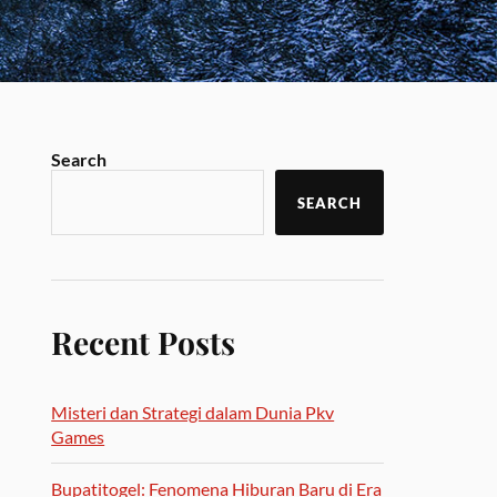
Search
SEARCH
Recent Posts
Misteri dan Strategi dalam Dunia Pkv
Games
Bupatitogel: Fenomena Hiburan Baru di Era