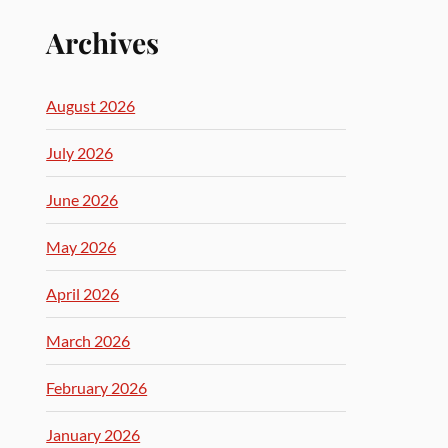
Archives
August 2026
July 2026
June 2026
May 2026
April 2026
March 2026
February 2026
January 2026