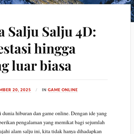
a Salju Salju 4D:
estasi hingga
g luar biasa
BER 20, 2025
IN
GAME ONLINE
i dunia hiburan dan game online. Dengan ide yang
berikan pengalaman yang memikat bagi sejumlah
ahi alam salju ini, kita tidak hanya dihadapkan