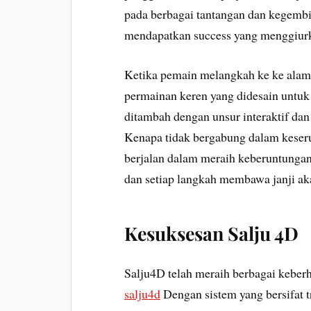
pada berbagai tantangan dan kegembir
mendapatkan success yang menggiur
Ketika pemain melangkah ke ke alam
permainan keren yang didesain untuk
ditambah dengan unsur interaktif da
Kenapa tidak bergabung dalam keserua
berjalan dalam meraih keberuntunga
dan setiap langkah membawa janji ak
Kesuksesan Salju 4D
Salju4D telah meraih berbagai keberha
salju4d
Dengan sistem yang bersifat t