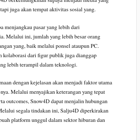
api juga akan tempat aktivitas sosial yang.
ba menjangkau pasar yang lebih dari
 Melalui ini, jumlah yang lebih besar orang
ngan yang, baik melalui ponsel ataupun PC.
n kolaborasi dari figur publik juga dianggap
g lebih terampil dalam teknologi.
amaan dengan kejelasan akan menjadi faktor utama
nya. Melalui menyajikan keterangan yang tepat
erta outcomes, Snow4D dapat menjalin hubungan
Melalui segala tindakan ini, Salju4D diperkirakan
uah platform unggul dalam sektor hiburan dan