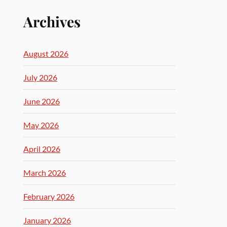
Archives
August 2026
July 2026
June 2026
May 2026
April 2026
March 2026
February 2026
January 2026