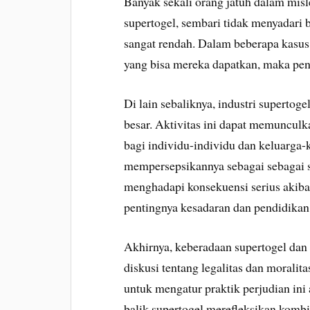
Banyak sekali orang jatuh dalam mis
supertogel, sembari tidak menyadar
sangat rendah. Dalam beberapa kasus
yang bisa mereka dapatkan, maka pen
Di lain sebaliknya, industri supertog
besar. Aktivitas ini dapat memunculk
bagi individu-individu dan keluarga-
mempersepsikannya sebagai sebagai s
menghadapi konsekuensi serius akiba
pentingnya kesadaran dan pendidikan
Akhirnya, keberadaan supertogel da
diskusi tentang legalitas dan moralit
untuk mengatur praktik perjudian ini
balik supertogel merefleksikan kombi