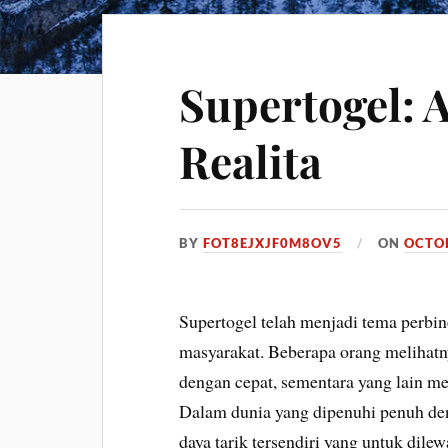
Supertogel: A
Realita
BY
FOT8EJXJF0M8OV5
ON
OCTOB
Supertogel telah menjadi tema perbi
masyarakat. Beberapa orang melihatn
dengan cepat, sementara yang lain m
Dalam dunia yang dipenuhi penuh den
daya tarik tersendiri yang untuk dilew