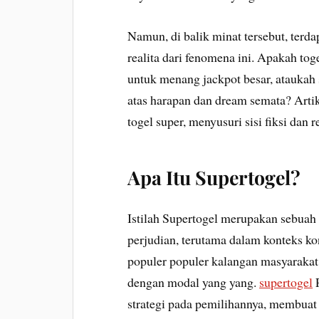
Namun, di balik minat tersebut, terd
realita dari fenomena ini. Apakah t
untuk menang jackpot besar, ataukah 
atas harapan dan dream semata? Artik
togel super, menyusuri sisi fiksi dan 
Apa Itu Supertogel?
Istilah Supertogel merupakan sebuah
perjudian, terutama dalam konteks ko
populer populer kalangan masyaraka
dengan modal yang yang.
supertogel
P
strategi pada pemilihannya, membuat