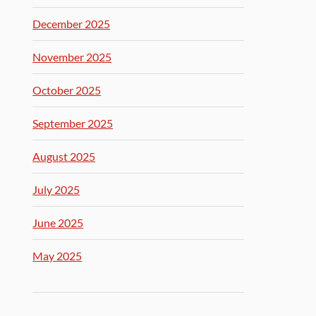
December 2025
November 2025
October 2025
September 2025
August 2025
July 2025
June 2025
May 2025