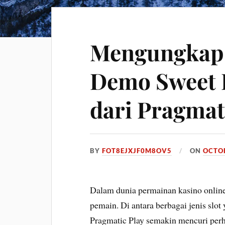
Mengungkap 
Demo Sweet 
dari Pragmat
BY
FOT8EJXJF0M8OV5
ON
OCTOB
Dalam dunia permainan kasino online, 
pemain. Di antara berbagai jenis slot
Pragmatic Play semakin mencuri perha