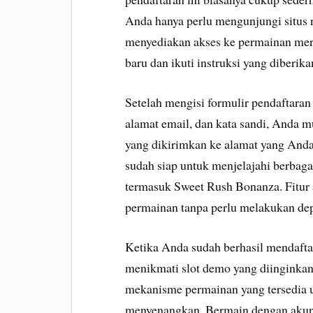
Anda hanya perlu mengunjungi situs 
menyediakan akses ke permainan mere
baru dan ikuti instruksi yang diberika
Setelah mengisi formulir pendaftaran
alamat email, dan kata sandi, Anda m
yang dikirimkan ke alamat yang Anda 
sudah siap untuk menjelajahi berbag
termasuk Sweet Rush Bonanza. Fit
permainan tanpa perlu melakukan dep
Ketika Anda sudah berhasil mendaft
menikmati slot demo yang diinginkan.
mekanisme permainan yang tersedia 
menyenangkan. Bermain dengan aku