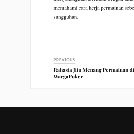
memahami cara kerja permainan seb
sungguhan.
PREVIOUS
Rahasia Jitu Menang Permainan d
WargaPoker