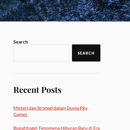
Search
SEARCH
Recent Posts
Misteri dan Strategi dalam Dunia Pkv
Games
Bupatitogel: Fenomena Hiburan Baru di Era