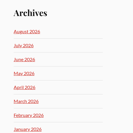
Archives
August 2026
July 2026
June 2026
May 2026
April 2026
March 2026
February 2026
January 2026