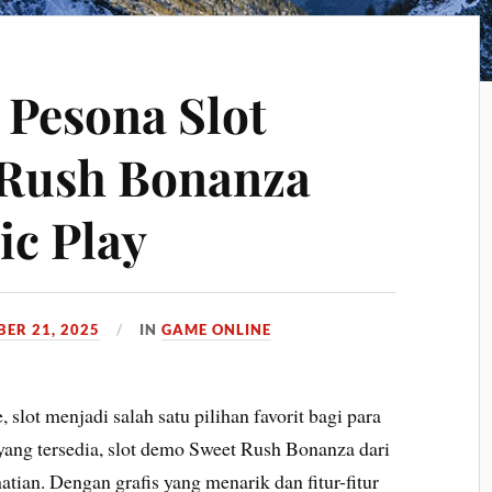
Pesona Slot
Rush Bonanza
ic Play
ER 21, 2025
IN
GAME ONLINE
slot menjadi salah satu pilihan favorit bagi para
 yang tersedia, slot demo Sweet Rush Bonanza dari
tian. Dengan grafis yang menarik dan fitur-fitur