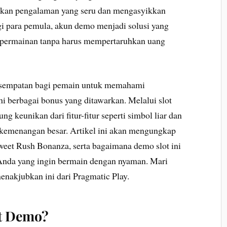
arkan pengalaman yang seru dan mengasyikkan
gi para pemula, akun demo menjadi solusi yang
 permainan tanpa harus mempertaruhkan uang
sempatan bagi pemain untuk memahami
 berbagai bonus yang ditawarkan. Melalui slot
 keunikan dari fitur-fitur seperti simbol liar dan
kemenangan besar. Artikel ini akan mengungkap
weet Rush Bonanza, serta bagaimana demo slot ini
i Anda yang ingin bermain dengan nyaman. Mari
menakjubkan ini dari Pragmatic Play.
t Demo?