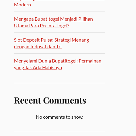
Modern
Mengapa Bupatitogel Menjadi Pilihan
Utama Para Pecinta Togel?
Slot Deposit Pulsa: Strategi Menang
dengan Indosat dan Tri
Menyelami Dunia Bupatitogel: Permainan
yang Tak Ada Habisnya
Recent Comments
No comments to show.