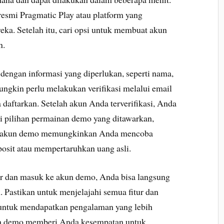
resmi Pragmatic Play atau platform yang
ka. Setelah itu, cari opsi untuk membuat akun
n.
 dengan informasi yang diperlukan, seperti nama,
ungkin perlu melakukan verifikasi melalui email
daftarkan. Setelah akun Anda terverifikasi, Anda
ai pilihan permainan demo yang ditawarkan,
ur akun demo memungkinkan Anda mencoba
osit atau mempertaruhkan uang asli.
ar dan masuk ke akun demo, Anda bisa langsung
 Pastikan untuk menjelajahi semua fitur dan
untuk mendapatkan pengalaman yang lebih
n demo memberi Anda kesempatan untuk