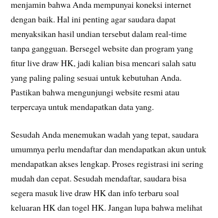
menjamin bahwa Anda mempunyai koneksi internet
dengan baik. Hal ini penting agar saudara dapat
menyaksikan hasil undian tersebut dalam real-time
tanpa gangguan. Bersegel website dan program yang
fitur live draw HK, jadi kalian bisa mencari salah satu
yang paling paling sesuai untuk kebutuhan Anda.
Pastikan bahwa mengunjungi website resmi atau
terpercaya untuk mendapatkan data yang.
Sesudah Anda menemukan wadah yang tepat, saudara
umumnya perlu mendaftar dan mendapatkan akun untuk
mendapatkan akses lengkap. Proses registrasi ini sering
mudah dan cepat. Sesudah mendaftar, saudara bisa
segera masuk live draw HK dan info terbaru soal
keluaran HK dan togel HK. Jangan lupa bahwa melihat