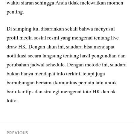
waktu siaran sehingga Anda tidak melewatkan momen
penting.
Di samping itu, disarankan sekali bahwa menyusul
profil media sosial resmi yang mengenai tentang live
draw HK. Dengan akun ini, saudara bisa mendapat
notifikasi secara langsung tentang hasil pengundian dan
perubahan jadwal schedule. Dengan metode ini, saudara
bukan hanya mendapat info terkini, tetapi juga
berhubungan bersama komunitas pemain lain untuk
bertukar tips dan strategi mengenai toto HK dan hk
lotto.
PREVIOUS