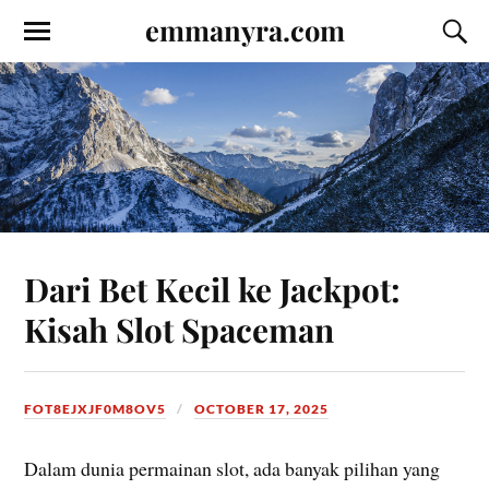
emmanyra.com
Dari Bet Kecil ke Jackpot:
Kisah Slot Spaceman
FOT8EJXJF0M8OV5
OCTOBER 17, 2025
Dalam dunia permainan slot, ada banyak pilihan yang