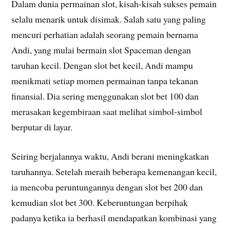
Dalam dunia permainan slot, kisah-kisah sukses pemain
selalu menarik untuk disimak. Salah satu yang paling
mencuri perhatian adalah seorang pemain bernama
Andi, yang mulai bermain slot Spaceman dengan
taruhan kecil. Dengan slot bet kecil, Andi mampu
menikmati setiap momen permainan tanpa tekanan
finansial. Dia sering menggunakan slot bet 100 dan
merasakan kegembiraan saat melihat simbol-simbol
berputar di layar.
Seiring berjalannya waktu, Andi berani meningkatkan
taruhannya. Setelah meraih beberapa kemenangan kecil,
ia mencoba peruntungannya dengan slot bet 200 dan
kemudian slot bet 300. Keberuntungan berpihak
padanya ketika ia berhasil mendapatkan kombinasi yang