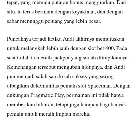
tepat, yang memicu putaran bonus menggiurkan. Dari
situ, ia terus bermain dengan keyakinan, dan dengan
sabar menunggu peluang yang lebih besar.
Puncaknya terjadi ketika Andi akhirnya memutuskan
untuk melangkah lebih jauh dengan slot bet 400. Pada
saat itulah ia meraih jackpot yang sudah diimpikannya.
Kemenangan tersebut mengubah hidupnya, dan Andi
pun menjadi salah satu kisah sukses yang sering
dibagikan di komunitas pemain slot Spaceman. Dengan
dukungan Pragmatic Play, permainan ini tidak hanya
memberikan hiburan, tetapi juga harapan bagi banyak
pemain untuk meraih impian mereka.