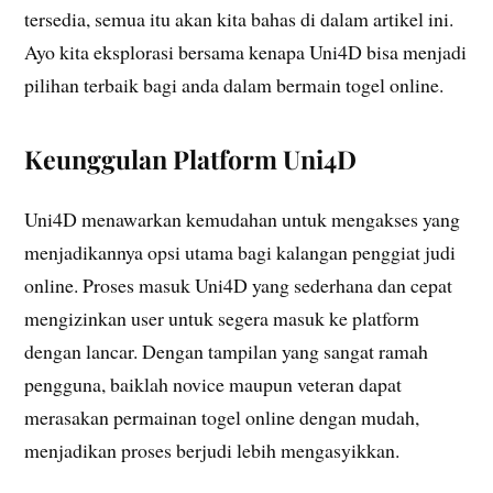
tersedia, semua itu akan kita bahas di dalam artikel ini.
Ayo kita eksplorasi bersama kenapa Uni4D bisa menjadi
pilihan terbaik bagi anda dalam bermain togel online.
Keunggulan Platform Uni4D
Uni4D menawarkan kemudahan untuk mengakses yang
menjadikannya opsi utama bagi kalangan penggiat judi
online. Proses masuk Uni4D yang sederhana dan cepat
mengizinkan user untuk segera masuk ke platform
dengan lancar. Dengan tampilan yang sangat ramah
pengguna, baiklah novice maupun veteran dapat
merasakan permainan togel online dengan mudah,
menjadikan proses berjudi lebih mengasyikkan.