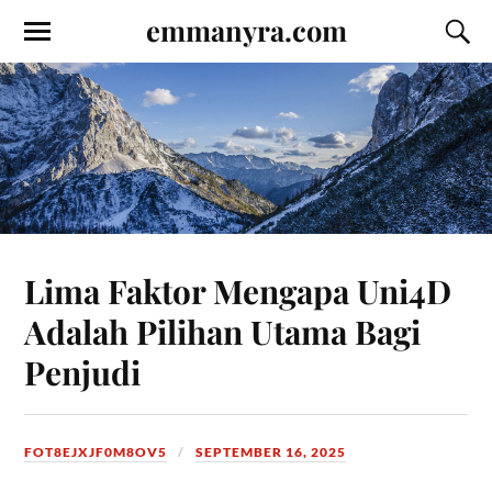
emmanyra.com
Lima Faktor Mengapa Uni4D
Adalah Pilihan Utama Bagi
Penjudi
FOT8EJXJF0M8OV5
SEPTEMBER 16, 2025