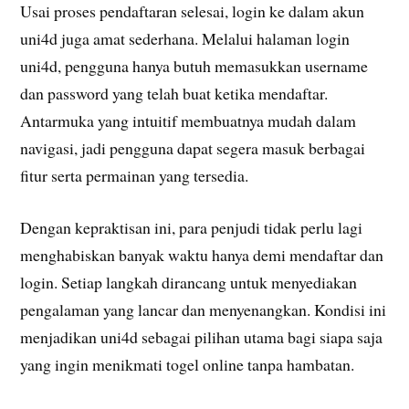
Usai proses pendaftaran selesai, login ke dalam akun
uni4d juga amat sederhana. Melalui halaman login
uni4d, pengguna hanya butuh memasukkan username
dan password yang telah buat ketika mendaftar.
Antarmuka yang intuitif membuatnya mudah dalam
navigasi, jadi pengguna dapat segera masuk berbagai
fitur serta permainan yang tersedia.
Dengan kepraktisan ini, para penjudi tidak perlu lagi
menghabiskan banyak waktu hanya demi mendaftar dan
login. Setiap langkah dirancang untuk menyediakan
pengalaman yang lancar dan menyenangkan. Kondisi ini
menjadikan uni4d sebagai pilihan utama bagi siapa saja
yang ingin menikmati togel online tanpa hambatan.