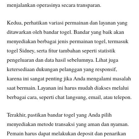
menjalankan operasinya secara transparan.
Kedua, perhatikan variasi permainan dan layanan yang
ditawarkan oleh bandar togel. Bandar yang baik akan
menyediakan berbagai jenis permainan togel, termasuk
togel Sidney, serta fitur tambahan seperti statistik
pengeluaran dan data hasil sebelumnya. Lihat juga
ketersediaan dukungan pelanggan yang responsif,
karena ini sangat penting jika Anda mengalami masalah
saat bermain. Layanan ini harus mudah diakses melalui
berbagai cara, seperti chat langsung, email, atau telepon.
Terakhir, pastikan bandar togel yang Anda pilih
menyediakan metode transaksi yang aman dan nyaman.
Pemain harus dapat melakukan deposit dan penarikan