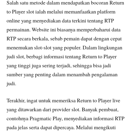
Salah satu metode dalam mendapatkan bocoran Return
to Player slot ialah melalui memanfaatkan platform
online yang menyediakan data terkini tentang RTP
permainan. Website ini biasanya memperbaharui data
RTP secara berkala, sebab pemain dapat dengan cepat
menemukan slot-slot yang populer. Dalam lingkungan
judi slot, berbagi informasi tentang Return to Player
yang tinggi juga sering terjadi, sehingga bisa jadi
sumber yang penting dalam menambah pengalaman
judi.
Terakhir, ingat untuk memeriksa Return to Player live
yang ditawarkan dari provider slot. Banyak pembuat,
contohnya Pragmatic Play, menyediakan informasi RTP
pada jelas serta dapat dipercaya. Melalui mengikuti