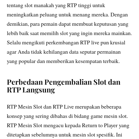
tentang slot manakah yang RTP tinggi untuk
meningkatkan peluang untuk menang mereka. Dengan
demikian, para pemain dapat membuat keputusan yang
lebih baik saat memilih slot yang ingin mereka mainkan.
Selalu mengikuti perkembangan RTP live pun krusial
agar Anda tidak kehilangan data seputar permainan
yang popular dan memberikan kesempatan terbaik.
Perbedaan Pengembalian Slot dan
RTP Langsung
RTP Mesin Slot dan RTP Live merupakan beberapa
konsep yang sering dibahas di bidang game mesin slot.
RTP Mesin Slot mengacu kepada Return to Player yang
ditetapkan sebelumnya untuk mesin slot spesifik. Ini