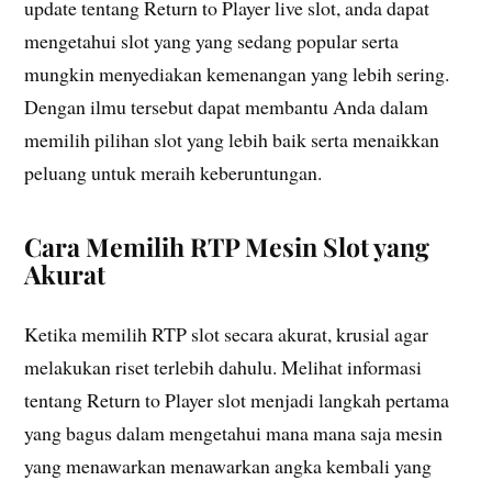
update tentang Return to Player live slot, anda dapat
mengetahui slot yang yang sedang popular serta
mungkin menyediakan kemenangan yang lebih sering.
Dengan ilmu tersebut dapat membantu Anda dalam
memilih pilihan slot yang lebih baik serta menaikkan
peluang untuk meraih keberuntungan.
Cara Memilih RTP Mesin Slot yang
Akurat
Ketika memilih RTP slot secara akurat, krusial agar
melakukan riset terlebih dahulu. Melihat informasi
tentang Return to Player slot menjadi langkah pertama
yang bagus dalam mengetahui mana mana saja mesin
yang menawarkan menawarkan angka kembali yang