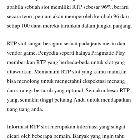
apabila sebuah slot memiliki RTP sebesar 96%, berarti
secara teori, pemain akan memperoleh kembali 96 dari
setiap 100 dana mereka taruhkan dalam jangka panjang.
RTP slot sangat beragam sesuai pada jenis mesin dan
vendor game. Penyedia seperti halnya Pragmatic Play
memberikan RTP yang berbeda-beda untuk slot yang
ditawarkan. Memahami RTP slot yang kamu mainkan
bisa menolong untuk mengetahui ekspektasi menang
dan strategi bertaruh yang optimal. Semakin besar RTP
yang, semakin tinggi peluang Anda untuk mendapatkan
uang uang anda.
Informasi RTP slot merupakan informasi yang sangat
dicari oleh beberapa pemain. Banyak yang ingin tahu