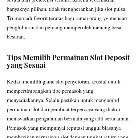
banyaknya pilihan, tidak mengherankan jika slot pulsa
Tri menjadi favorit teratas bagi ramai orang yg mencari
penghiburan dan peluang memperoleh menang besar-
besaran.
Tips Memilih Permainan Slot Deposit
yang Sesuai
Ketika memilih game slot penyetoran, krusial untuk
mempertimbangkan tipe pemasok yang
menyediakannya. Selalu pastikan untuk mengambil
permainan slot dari pembuat terpercaya yang diakui
menawarkan pengalaman bermain yang adil serta aman.
Pemasok yang mempunyai reputasi unggul biasanya
memberikan permainan slot dengan tingkat return yang