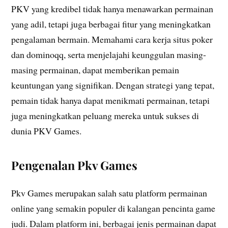
PKV yang kredibel tidak hanya menawarkan permainan
yang adil, tetapi juga berbagai fitur yang meningkatkan
pengalaman bermain. Memahami cara kerja situs poker
dan dominoqq, serta menjelajahi keunggulan masing-
masing permainan, dapat memberikan pemain
keuntungan yang signifikan. Dengan strategi yang tepat,
pemain tidak hanya dapat menikmati permainan, tetapi
juga meningkatkan peluang mereka untuk sukses di
dunia PKV Games.
Pengenalan Pkv Games
Pkv Games merupakan salah satu platform permainan
online yang semakin populer di kalangan pencinta game
judi. Dalam platform ini, berbagai jenis permainan dapat