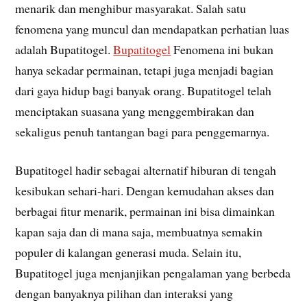
menarik dan menghibur masyarakat. Salah satu
fenomena yang muncul dan mendapatkan perhatian luas
adalah Bupatitogel.
Bupatitogel
Fenomena ini bukan
hanya sekadar permainan, tetapi juga menjadi bagian
dari gaya hidup bagi banyak orang. Bupatitogel telah
menciptakan suasana yang menggembirakan dan
sekaligus penuh tantangan bagi para penggemarnya.
Bupatitogel hadir sebagai alternatif hiburan di tengah
kesibukan sehari-hari. Dengan kemudahan akses dan
berbagai fitur menarik, permainan ini bisa dimainkan
kapan saja dan di mana saja, membuatnya semakin
populer di kalangan generasi muda. Selain itu,
Bupatitogel juga menjanjikan pengalaman yang berbeda
dengan banyaknya pilihan dan interaksi yang