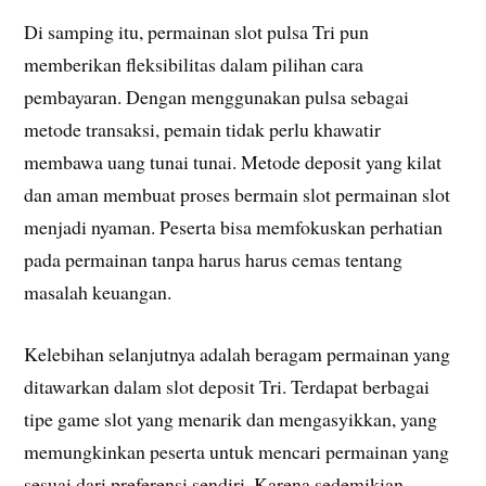
Di samping itu, permainan slot pulsa Tri pun
memberikan fleksibilitas dalam pilihan cara
pembayaran. Dengan menggunakan pulsa sebagai
metode transaksi, pemain tidak perlu khawatir
membawa uang tunai tunai. Metode deposit yang kilat
dan aman membuat proses bermain slot permainan slot
menjadi nyaman. Peserta bisa memfokuskan perhatian
pada permainan tanpa harus harus cemas tentang
masalah keuangan.
Kelebihan selanjutnya adalah beragam permainan yang
ditawarkan dalam slot deposit Tri. Terdapat berbagai
tipe game slot yang menarik dan mengasyikkan, yang
memungkinkan peserta untuk mencari permainan yang
sesuai dari preferensi sendiri. Karena sedemikian