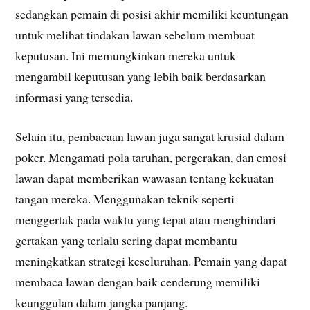
sedangkan pemain di posisi akhir memiliki keuntungan
untuk melihat tindakan lawan sebelum membuat
keputusan. Ini memungkinkan mereka untuk
mengambil keputusan yang lebih baik berdasarkan
informasi yang tersedia.
Selain itu, pembacaan lawan juga sangat krusial dalam
poker. Mengamati pola taruhan, pergerakan, dan emosi
lawan dapat memberikan wawasan tentang kekuatan
tangan mereka. Menggunakan teknik seperti
menggertak pada waktu yang tepat atau menghindari
gertakan yang terlalu sering dapat membantu
meningkatkan strategi keseluruhan. Pemain yang dapat
membaca lawan dengan baik cenderung memiliki
keunggulan dalam jangka panjang.