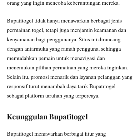
orang yang ingin mencoba keberuntungan mereka.
Bupatitogel tidak hanya menawarkan berbagai jenis
permainan togel, tetapi juga menjamin keamanan dan
kenyamanan bagi penggunanya. Situs ini dirancang
dengan antarmuka yang ramah pengguna, sehingga
memudahkan pemain untuk menavigasi dan
menemukan pilihan permainan yang mereka inginkan.
Selain itu, promosi menarik dan layanan pelanggan yang
responsif turut menambah daya tarik Bupatitogel
sebagai platform taruhan yang terpercaya.
Keunggulan Bupatitogel
Bupatitogel menawarkan berbagai fitur yang