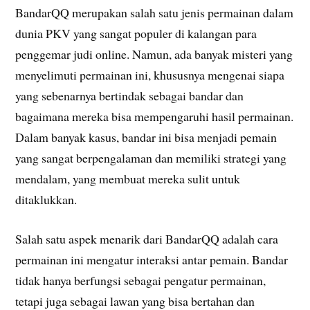
BandarQQ merupakan salah satu jenis permainan dalam
dunia PKV yang sangat populer di kalangan para
penggemar judi online. Namun, ada banyak misteri yang
menyelimuti permainan ini, khususnya mengenai siapa
yang sebenarnya bertindak sebagai bandar dan
bagaimana mereka bisa mempengaruhi hasil permainan.
Dalam banyak kasus, bandar ini bisa menjadi pemain
yang sangat berpengalaman dan memiliki strategi yang
mendalam, yang membuat mereka sulit untuk
ditaklukkan.
Salah satu aspek menarik dari BandarQQ adalah cara
permainan ini mengatur interaksi antar pemain. Bandar
tidak hanya berfungsi sebagai pengatur permainan,
tetapi juga sebagai lawan yang bisa bertahan dan