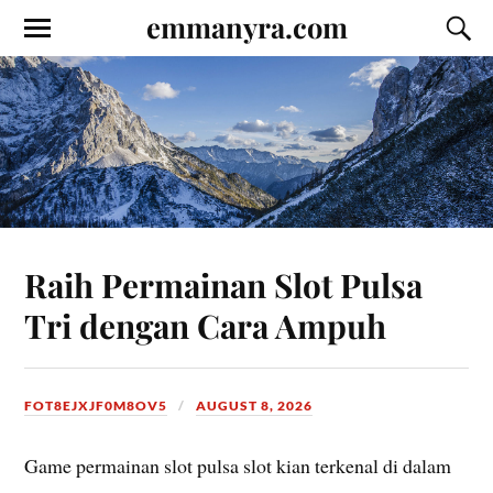
emmanyra.com
Raih Permainan Slot Pulsa
Tri dengan Cara Ampuh
FOT8EJXJF0M8OV5
AUGUST 8, 2026
Game permainan slot pulsa slot kian terkenal di dalam