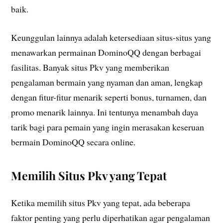
baik.
Keunggulan lainnya adalah ketersediaan situs-situs yang
menawarkan permainan DominoQQ dengan berbagai
fasilitas. Banyak situs Pkv yang memberikan
pengalaman bermain yang nyaman dan aman, lengkap
dengan fitur-fitur menarik seperti bonus, turnamen, dan
promo menarik lainnya. Ini tentunya menambah daya
tarik bagi para pemain yang ingin merasakan keseruan
bermain DominoQQ secara online.
Memilih Situs Pkv yang Tepat
Ketika memilih situs Pkv yang tepat, ada beberapa
faktor penting yang perlu diperhatikan agar pengalaman