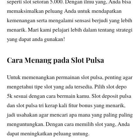
seperti slot setoran 5.000. Dengan ilmu yang, Anda bisa
memaksimalkan peluang Anda untuk mendapatkan
kemenangan serta mengalami sensasi berjudi yang lebih
menarik. Mari kami pelajari lebih dalam tentang strategi
yang dapat anda gunakan!
Cara Menang pada Slot Pulsa
Untuk memenangkan permainan slot pulsa, penting agar
mengetahui tipe slot yang ada tersedia. Pilih slot depo
5k sesuai dengan cara bermain kamu. Slot deposit pulsa
dan slot pulsa tri kerap kali fitur bonus yang menarik,
jadi usahakan agar mencari apa mana yang paling paling
menguntungkan. Dengan cara memilih slot yang, Anda
dapat meningkatkan peluang untung.